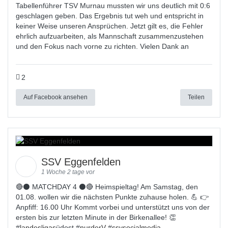
Tabellenführer TSV Murnau mussten wir uns deutlich mit 0:6
geschlagen geben. Das Ergebnis tut weh und entspricht in
keiner Weise unseren Ansprüchen. Jetzt gilt es, die Fehler
ehrlich aufzuarbeiten, als Mannschaft zusammenzustehen
und den Fokus nach vorne zu richten. Vielen Dank an
2
Auf Facebook ansehen
Teilen
SSV Eggenfelden
1 Woche 2 tage vor
🔴⚫ MATCHDAY 4 ⚫🔴 Heimspieltag! Am Samstag, den
01.08. wollen wir die nächsten Punkte zuhause holen. 💪 👉
Anpfiff: 16.00 Uhr Kommt vorbei und unterstützt uns von der
ersten bis zur letzten Minute in der Birkenallee! 👏
#
landesligas
üdost #
nurderV
#
ssvsocialmedia