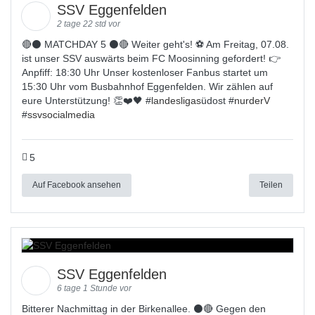
SSV Eggenfelden
2 tage 22 std vor
🔴⚫️ MATCHDAY 5 ⚫️🔴 Weiter geht's! ⚽ Am Freitag, 07.08.
ist unser SSV auswärts beim FC Moosinning gefordert! 👉
Anpfiff: 18:30 Uhr Unser kostenloser Fanbus startet um
15:30 Uhr vom Busbahnhof Eggenfelden. Wir zählen auf
eure Unterstützung! 👏❤️🖤 #
landesligas
üdost #
nurderV
#
ssvsocialmedia
5
Auf Facebook ansehen
Teilen
SSV Eggenfelden
6 tage 1 Stunde vor
Bitterer Nachmittag in der Birkenallee. ⚫🔴 Gegen den