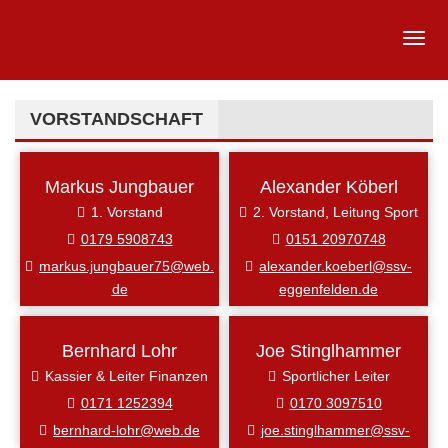
VORSTANDSCHAFT
Markus Jungbauer
Alexander Köberl
1. Vorstand
2. Vorstand, Leitung Sport
0179 5908743
0151 20970748
markus.jungbauer75@web.
alexander.koeberl@ssv-
de
eggenfelden.de
Bernhard Lohr
Joe Stinglhammer
Kassier & Leiter Finanzen
Sportlicher Leiter
0171 1252394
0170 3097510
bernhard-lohr@web.de
joe.stinglhammer@ssv-