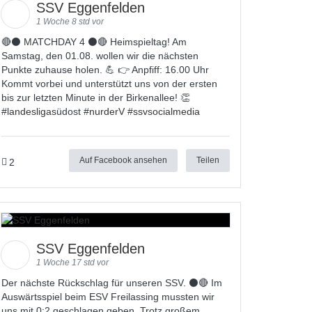
SSV Eggenfelden
1 Woche 8 std vor
🔴⚫ MATCHDAY 4 ⚫🔴 Heimspieltag! Am
Samstag, den 01.08. wollen wir die nächsten
Punkte zuhause holen. 💪 👉 Anpfiff: 16.00 Uhr
Kommt vorbei und unterstützt uns von der ersten
bis zur letzten Minute in der Birkenallee! 👏
#
landesligas
üdost #
nurderV
#
ssvsocialmedia
Auf Facebook ansehen
Teilen
2
SSV Eggenfelden
1 Woche 17 std vor
Der nächste Rückschlag für unseren SSV. ⚫🔴 Im
Auswärtsspiel beim ESV Freilassing mussten wir
uns mit 0:2 geschlagen geben. Trotz großem