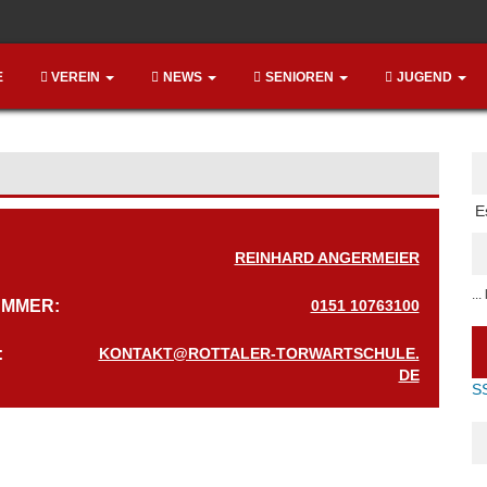
E
VEREIN
NEWS
SENIOREN
JUGEND
E
REINHARD ANGERMEIER
..
MMER:
0151 10763100
:
KONTAKT@ROTTALER-TORWARTSCHULE.
DE
S