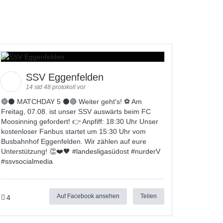
SSV Eggenfelden
14 std 48 protokoll vor
🔴⚫️ MATCHDAY 5 ⚫️🔴 Weiter geht's! ⚽ Am
Freitag, 07.08. ist unser SSV auswärts beim FC
Moosinning gefordert! 👉 Anpfiff: 18:30 Uhr Unser
kostenloser Fanbus startet um 15:30 Uhr vom
Busbahnhof Eggenfelden. Wir zählen auf eure
Unterstützung! 👏❤️🖤 #
landesligas
üdost #
nurderV
#
ssvsocialmedia
Auf Facebook ansehen
Teilen
4