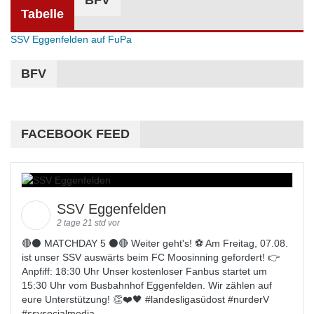
BFV
Tabelle
SSV Eggenfelden auf FuPa
BFV
FACEBOOK FEED
SSV Eggenfelden
2 tage 21 std vor
🔴⚫️ MATCHDAY 5 ⚫️🔴 Weiter geht's! ⚽ Am Freitag, 07.08.
ist unser SSV auswärts beim FC Moosinning gefordert! 👉
Anpfiff: 18:30 Uhr Unser kostenloser Fanbus startet um
15:30 Uhr vom Busbahnhof Eggenfelden. Wir zählen auf
eure Unterstützung! 👏❤️🖤 #
landesligas
üdost #
nurderV
#
ssvsocialmedia