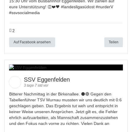
15:30 Uhr vom Busbahnhof Eggenfelden. Wir zählen auf
eure Unterstützung! 👏❤️🖤 #
landesligas
üdost #
nurderV
#
ssvsocialmedia
2
Auf Facebook ansehen
Teilen
SSV Eggenfelden
3 tage 7 std vor
Bitterer Nachmittag in der Birkenallee. ⚫🔴 Gegen den
Tabellenführer TSV Murnau mussten wir uns deutlich mit 0:6
geschlagen geben. Das Ergebnis tut weh und entspricht in
keiner Weise unseren Ansprüchen. Jetzt gilt es, die Fehler
ehrlich aufzuarbeiten, als Mannschaft zusammenzustehen
und den Fokus nach vorne zu richten. Vielen Dank an