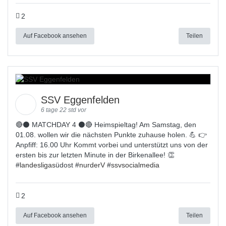
2
Auf Facebook ansehen
Teilen
SSV Eggenfelden
6 tage 22 std vor
🔴⚫ MATCHDAY 4 ⚫🔴 Heimspieltag! Am Samstag, den
01.08. wollen wir die nächsten Punkte zuhause holen. 💪 👉
Anpfiff: 16.00 Uhr Kommt vorbei und unterstützt uns von der
ersten bis zur letzten Minute in der Birkenallee! 👏
#
landesligas
üdost #
nurderV
#
ssvsocialmedia
2
Auf Facebook ansehen
Teilen