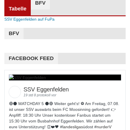
BFV
Tabelle
SSV Eggenfelden auf FuPa
BFV
FACEBOOK FEED
SSV Eggenfelden
19 std 8 protokoll vor
🔴⚫️ MATCHDAY 5 ⚫️🔴 Weiter geht's! ⚽ Am Freitag, 07.08.
ist unser SSV auswärts beim FC Moosinning gefordert! 👉
Anpfiff: 18:30 Uhr Unser kostenloser Fanbus startet um
15:30 Uhr vom Busbahnhof Eggenfelden. Wir zählen auf
eure Unterstützung! 👏❤️🖤 #
landesligas
üdost #
nurderV