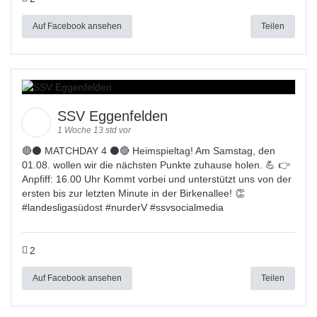
Auf Facebook ansehen
Teilen
SSV Eggenfelden
1 Woche 13 std vor
🔴⚫ MATCHDAY 4 ⚫🔴 Heimspieltag! Am Samstag, den
01.08. wollen wir die nächsten Punkte zuhause holen. 💪 👉
Anpfiff: 16.00 Uhr Kommt vorbei und unterstützt uns von der
ersten bis zur letzten Minute in der Birkenallee! 👏
#
landesligas
üdost #
nurderV
#
ssvsocialmedia
2
Auf Facebook ansehen
Teilen