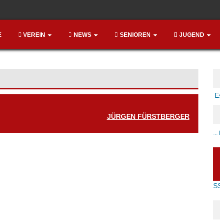
E
VEREIN
NEWS
SENIOREN
JUGEND
E
JÜRGEN FÜRSTBERGER
..
S