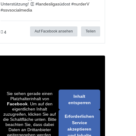
Unterstützung! 👏 #
landesligas
üdost #
nurderV
#
ssvsocialmedia
Auf Facebook ansehen
Teilen
4
Sie sehen gerade einen
Inhalt
Platzhalterinhalt von
entsperren
Facebook
. Um auf den
eigentlichen Inhalt
zuzugreifen, klicken Sie auf
Erforderlichen
die Schaltfläche unten. Bitte
Service
beachten Sie, dass dabei
akzeptieren
Daten an Drittanbieter
weitergegeben werden.
und Inhalte