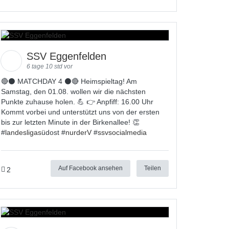
SSV Eggenfelden
6 tage 10 std vor
🔴⚫ MATCHDAY 4 ⚫🔴 Heimspieltag! Am
Samstag, den 01.08. wollen wir die nächsten
Punkte zuhause holen. 💪 👉 Anpfiff: 16.00 Uhr
Kommt vorbei und unterstützt uns von der ersten
bis zur letzten Minute in der Birkenallee! 👏
#
landesligas
üdost #
nurderV
#
ssvsocialmedia
Auf Facebook ansehen
Teilen
2