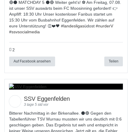
🔴⚫️ MATCHDAY 5 ⚫️🔴 Weiter geht's! ⚽ Am Freitag, 07.08.
ist unser SSV auswärts beim FC Moosinning gefordert! 👉
Anpfiff: 18:30 Uhr Unser kostenloser Fanbus startet um
15:30 Uhr vom Busbahnhof Eggenfelden. Wir zählen auf
eure Unterstützung! 👏❤️🖤 #
landesligas
üdost #
nurderV
#
ssvsocialmedia
2
Auf Facebook ansehen
Teilen
SSV Eggenfelden
3 tage 5 std vor
Bitterer Nachmittag in der Birkenallee. ⚫🔴 Gegen den
Tabellenführer TSV Murnau mussten wir uns deutlich mit 0:6
geschlagen geben. Das Ergebnis tut weh und entspricht in
keiner Weise unseren Ansprüchen. Jetzt gilt es, die Fehler