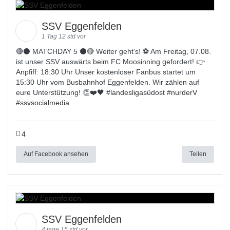
SSV Eggenfelden
1 Tag 12 std vor
🔴⚫️ MATCHDAY 5 ⚫️🔴 Weiter geht's! ⚽ Am Freitag, 07.08.
ist unser SSV auswärts beim FC Moosinning gefordert! 👉
Anpfiff: 18:30 Uhr Unser kostenloser Fanbus startet um
15:30 Uhr vom Busbahnhof Eggenfelden. Wir zählen auf
eure Unterstützung! 👏❤️🖤 #
landesligas
üdost #
nurderV
#
ssvsocialmedia
4
Auf Facebook ansehen
Teilen
SSV Eggenfelden
4 tage 15 std vor