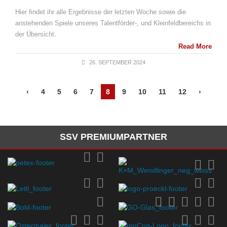
Hier findet ihr alle Ergebnisse der letzten Woche sowie die
anstehenden Spiele unseres Talentförder-, und Kleinfeldbereichs in
der Übersicht.
Read More
26. SEPTEMBER 2024
‹
4
5
6
7
8
9
10
11
12
›
SSV PREMIUMPARTNER