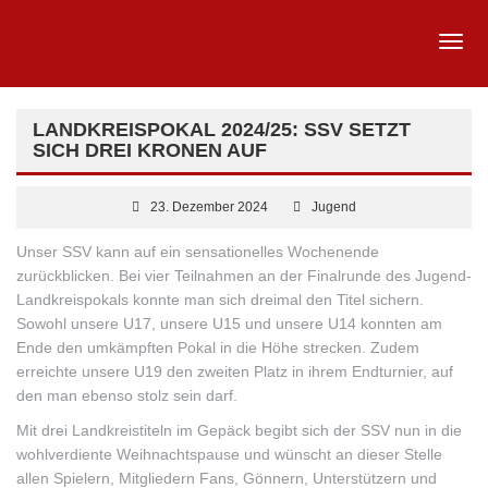
LANDKREISPOKAL 2024/25: SSV SETZT
SICH DREI KRONEN AUF
23. Dezember 2024
Jugend
Unser SSV kann auf ein sensationelles Wochenende
zurückblicken. Bei vier Teilnahmen an der Finalrunde des Jugend-
Landkreispokals konnte man sich dreimal den Titel sichern.
Sowohl unsere U17, unsere U15 und unsere U14 konnten am
Ende den umkämpften Pokal in die Höhe strecken. Zudem
erreichte unsere U19 den zweiten Platz in ihrem Endturnier, auf
den man ebenso stolz sein darf.
Mit drei Landkreistiteln im Gepäck begibt
sich der SSV nun in die
wohlverdiente Weihnachtspause und wünscht an dieser Stelle
allen Spielern, Mitgliedern Fans, Gönnern, Unterstützern und