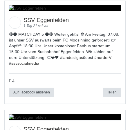
SSV Eggenfelden
1 Tag 21 std vor
🔴⚫️ MATCHDAY 5 ⚫️🔴 Weiter geht's! ⚽ Am Freitag, 07.08.
ist unser SSV auswärts beim FC Moosinning gefordert! 👉
Anpfiff: 18:30 Uhr Unser kostenloser Fanbus startet um
15:30 Uhr vom Busbahnhof Eggenfelden. Wir zählen auf
eure Unterstützung! 👏❤️🖤 #
landesligas
üdost #
nurderV
#
ssvsocialmedia
4
Auf Facebook ansehen
Teilen
SSV Eggenfelden