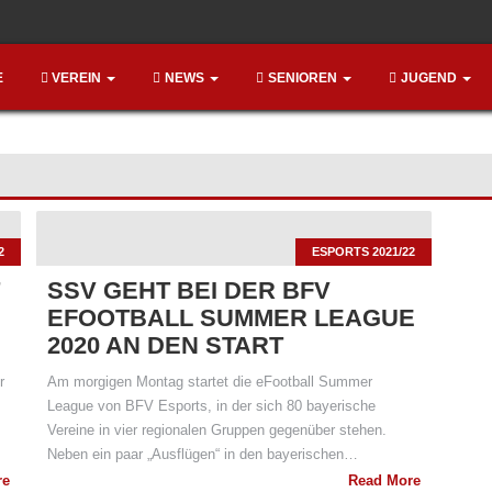
E
VEREIN
NEWS
SENIOREN
JUGEND
2
ESPORTS 2021/22
SSV GEHT BEI DER BFV
EFOOTBALL SUMMER LEAGUE
2020 AN DEN START
r
Am morgigen Montag startet die eFootball Summer
League von BFV Esports, in der sich 80 bayerische
Vereine in vier regionalen Gruppen gegenüber stehen.
Neben ein paar „Ausflügen“ in den bayerischen…
re
Read More