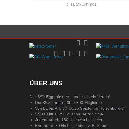
14. JANUAR 2021
ÜBER UNS
Der SSV Eggenfelden – mehr als ein Verein!
Die SSV-Familie: über 600 Mitglieder
Von LL bis AH: 80 aktive Spieler im Herrenbereich
Volles Haus: 250 Zuschauer pro Spiel
Jugendarbeit: 150 Nachwuchsspieler
Ehrenamt: 80 Helfer, Trainer & Betreuer