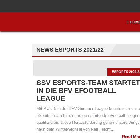
HOM
NEWS ESPORTS 2021/22
ESPORTS 2021/2
SSV ESPORTS-TEAM STARTET
IN DIE BFV EFOOTBALL
LEAGUE
Mit Platz 5 in der BFV Summer League konnte sich unse
eSports-Team für die morgen startende eFootball League
qualifizieren. Diese Herausforderung gehen unsere Jungs
nach dem Winterwechsel von Karl Feicht…
Read Mo