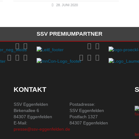
28. JUNI 2020
SSV PREMIUMPARTNER
KONTAKT
S
SSV Eggenfelden
Postadresse:
Birkenallee 6
SSV Eggenfelden
84307 Eggenfelden
Postfach 1327
E-Mail:
84307 Eggenfelden
presse@ssv-eggenfelden.de
I