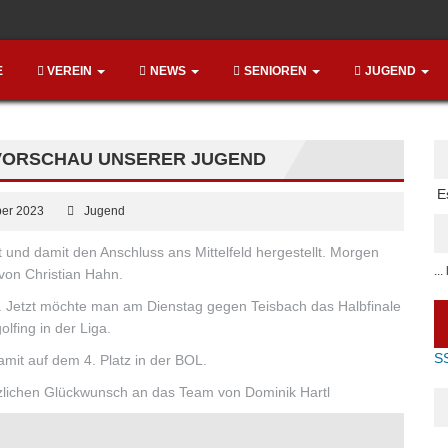
E
VEREIN
NEWS
SENIOREN
JUGEND
 VORSCHAU UNSERER JUGEND
E
ber 2023
Jugend
 und damit den Anschluss ans Mittelfeld hergestellt. Morgen
..
 von Christian Hahn.
en. Jetzt möchte man am Dienstag gegen Teisbach das Halbfinale
lfing in der Liga.
S
amit auf dem 4. Platz in der BOL.
zlichen Glückwunsch an das Team von Dominik Hartl