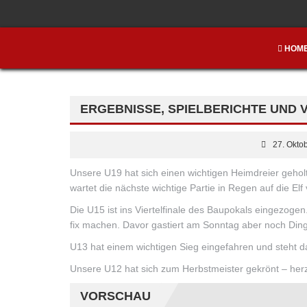
HOM
ERGEBNISSE, SPIELBERICHTE UND
27. Okto
Unsere U19 hat sich einen wichtigen Heimdreier geholt
wartet die nächste wichtige Partie in Regen auf die Elf
Die U15 ist ins Viertelfinale des Baupokals eingezog
fix machen. Davor gastiert am Sonntag aber noch Dingo
U13
hat einem wichtigen Sieg eingefahren und steht d
Unsere U12 hat sich zum Herbstmeister gekrönt – her
VORSCHAU