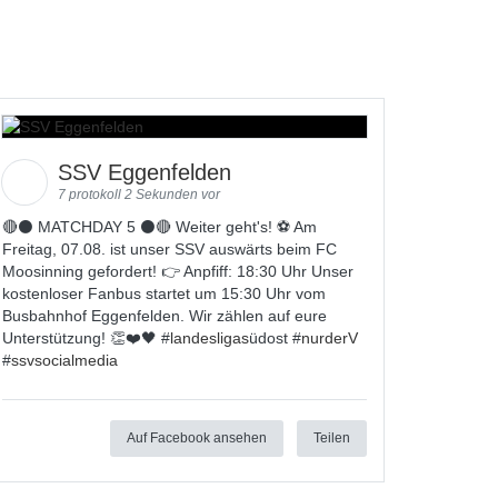
SSV Eggenfelden
7 protokoll 2 Sekunden vor
🔴⚫️ MATCHDAY 5 ⚫️🔴 Weiter geht's! ⚽ Am
Freitag, 07.08. ist unser SSV auswärts beim FC
Moosinning gefordert! 👉 Anpfiff: 18:30 Uhr Unser
kostenloser Fanbus startet um 15:30 Uhr vom
Busbahnhof Eggenfelden. Wir zählen auf eure
Unterstützung! 👏❤️🖤 #
landesligas
üdost #
nurderV
#
ssvsocialmedia
Auf Facebook ansehen
Teilen