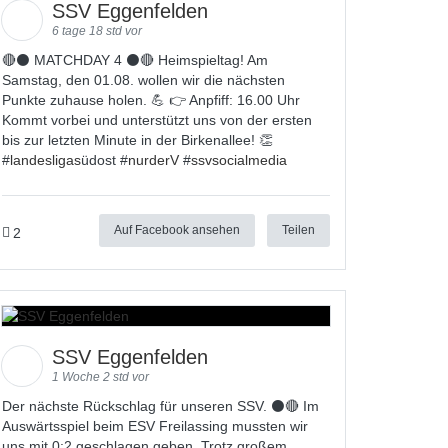
SSV Eggenfelden
6 tage 18 std vor
🔴⚫ MATCHDAY 4 ⚫🔴 Heimspieltag! Am
Samstag, den 01.08. wollen wir die nächsten
Punkte zuhause holen. 💪 👉 Anpfiff: 16.00 Uhr
Kommt vorbei und unterstützt uns von der ersten
bis zur letzten Minute in der Birkenallee! 👏
#
landesligas
üdost #
nurderV
#
ssvsocialmedia
Auf Facebook ansehen
Teilen
2
SSV Eggenfelden
1 Woche 2 std vor
Der nächste Rückschlag für unseren SSV. ⚫🔴 Im
Auswärtsspiel beim ESV Freilassing mussten wir
uns mit 0:2 geschlagen geben. Trotz großem