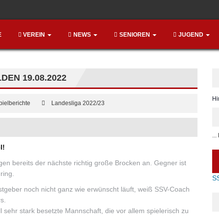
E
VEREIN
NEWS
SENIOREN
JUGEND
EN 19.08.2022
Hi
pielberichte
Landesliga 2022/23
..
l!
n bereits der nächste richtig große Brocken an. Gegner ist
ring.
S
astgeber noch nicht ganz wie erwünscht läuft, weiß SSV-Coach
s.
ll sehr stark besetzte Mannschaft, die vor allem spielerisch zu