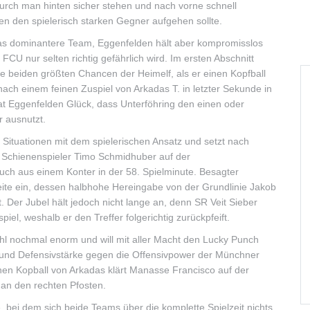
rch man hinten sicher stehen und nach vorne schnell
gen den spielerisch starken Gegner aufgehen sollte.
das dominantere Team, Eggenfelden hält aber kompromisslos
U nur selten richtig gefährlich wird. Im ersten Abschnitt
e beiden größten Chancen der Heimelf, als er einen Kopfball
ach einem feinen Zuspiel von Arkadas T. in letzter Sekunde in
t Eggenfelden Glück, dass Unterföhring den einen oder
r ausnutzt.
e Situationen mit dem spielerischen Ansatz und setzt nach
en Schienenspieler Timo Schmidhuber auf der
auch aus einem Konter in der 58. Spielminute. Besagter
ite ein, dessen halbhohe Hereingabe von der Grundlinie Jakob
. Der Jubel hält jedoch nicht lange an, denn SR Veit Sieber
iel, weshalb er den Treffer folgerichtig zurückpfeift.
hl nochmal enorm und will mit aller Macht den Lucky Punch
t und Defensivstärke gegen die Offensivpower der Münchner
inen Kopball von Arkadas klärt Manasse Francisco auf der
t an den rechten Pfosten.
 bei dem sich beide Teams über die komplette Spielzeit nichts