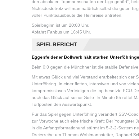
den absoluten Topmannschaften der Liga gehört“, bet
Nichtsdestotrotz will man natürlich selbst die guten E
voller Punkteausbeute die Heimreise antreten.
Spielbeginn ist um 20:00 Uhr.
Abfahrt Fanbus um 16:45 Uhr.
SPIELBERICHT
Eggenfeldener Bollwerk hält starken Unterföhring
Beim 0:0 gegen die Münchner ist die stabile Defensive
Mit etwas Glück und viel Verstand erarbeitet sich de
Unterföhring. In einer flotten, intensiven und von vi
kompromissloses Verteidigen die top besetzte FCU-Def
auch das Glück auf seiner Seite: In Minute 85 rettet M
Torfposten den Auswärtspunkt.
Für das Spiel gegen Unterföhring verändert SSV-Coach
zur Vorwoche auch eine frische Kraft: Der Youngster J
in die Anfangsformationund stürmt im 5-3-2-System ne
Dreierreihe um Thomas Wohlmannstetter, Raphael Sc