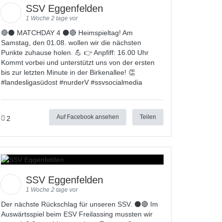
SSV Eggenfelden
1 Woche 2 tage vor
🔴⚫ MATCHDAY 4 ⚫🔴 Heimspieltag! Am
Samstag, den 01.08. wollen wir die nächsten
Punkte zuhause holen. 💪 👉 Anpfiff: 16.00 Uhr
Kommt vorbei und unterstützt uns von der ersten
bis zur letzten Minute in der Birkenallee! 👏
#
landesligas
üdost #
nurderV
#
ssvsocialmedia
Auf Facebook ansehen
Teilen
2
SSV Eggenfelden
1 Woche 2 tage vor
Der nächste Rückschlag für unseren SSV. ⚫🔴 Im
Auswärtsspiel beim ESV Freilassing mussten wir