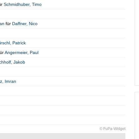
ür
Schmidhuber
,
Timo
ian
für
Daffner
,
Nico
irschl
,
Patrick
ür
Angermeier
,
Paul
chholf
,
Jakob
z
,
Imran
© FuPa-Widget