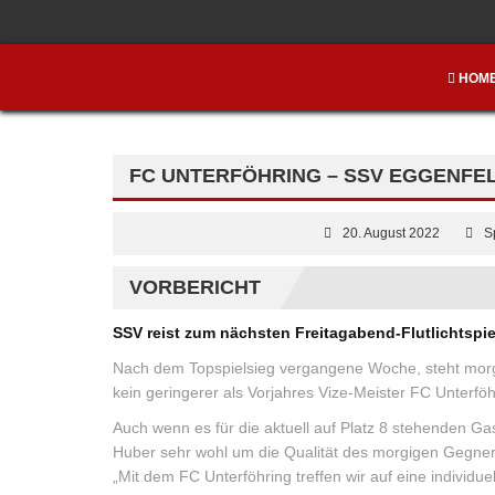
HOM
FC UNTERFÖHRING – SSV EGGENFELD
20. August 2022
S
VORBERICHT
SSV reist zum nächsten Freitagabend-Flutlichtspie
Nach dem Topspielsieg vergangene Woche, steht morge
kein geringerer als Vorjahres Vize-Meister FC Unterföh
Auch wenn es für die aktuell auf Platz 8 stehenden G
Huber sehr wohl um die Qualität des morgigen Gegner
„Mit dem FC Unterföhring treffen wir auf eine individue