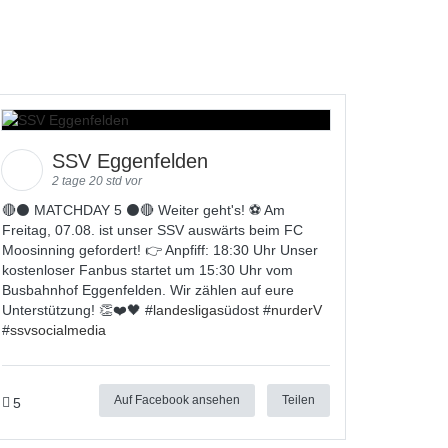
SSV Eggenfelden
2 tage 20 std vor
🔴⚫️ MATCHDAY 5 ⚫️🔴 Weiter geht's! ⚽ Am
Freitag, 07.08. ist unser SSV auswärts beim FC
Moosinning gefordert! 👉 Anpfiff: 18:30 Uhr Unser
kostenloser Fanbus startet um 15:30 Uhr vom
Busbahnhof Eggenfelden. Wir zählen auf eure
Unterstützung! 👏❤️🖤 #
landesligas
üdost #
nurderV
#
ssvsocialmedia
Auf Facebook ansehen
Teilen
5