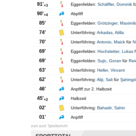
91'
Eggenfelden:
Schäffler
,
Dominik
f
+3
90'
Abpfiff
+4
85'
Eggenfelden:
Grötzinger
,
Maximil
74'
Unterföhring:
Arkadas
,
Atilla
70'
Unterföhring:
Antonio
,
Maick
für
N
69'
Eggenfelden:
Hochstetter
,
Lukas
f
69'
Eggenfelden:
Sujic
,
Goran
für
Rei
63'
Unterföhring:
Heller
,
Vincent
62'
Unterföhring:
Aliji
,
Sali
für
Şahingö
46'
Anpfiff zur 2. Halbzeit
45'
Halbzeit
+2
02'
Unterföhring:
Bahadir
,
Sahin
01'
Anpfiff
zum ausf. Spielbericht