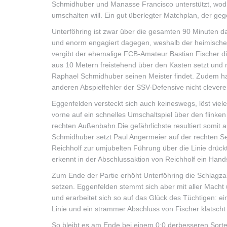
Schmidhuber und Manasse Francisco unterstützt, wodu
umschalten will. Ein gut überlegter Matchplan, der ge
Unterföhring ist zwar über die gesamten 90 Minuten 
und enorm engagiert dagegen, weshalb der heimische FC
vergibt der ehemalige FCB-Amateur Bastian Fischer di
aus 10 Metern freistehend über den Kasten setzt und n
Raphael Schmidhuber seinen Meister findet. Zudem ha
anderen Abspielfehler der SSV-Defensive nicht clevere
Eggenfelden versteckt sich auch keineswegs, löst viel
vorne auf ein schnelles Umschaltspiel über den flink
rechten Außenbahn.Die gefährlichste resultiert somit 
Schmidhuber setzt Paul Angermeier auf der rechten Se
Reichholf zur umjubelten Führung über die Linie drückt
erkennt in der Abschlussaktion von Reichholf ein Handsp
Zum Ende der Partie erhöht Unterföhring die Schlagza
setzen. Eggenfelden stemmt sich aber mit aller Mach
und erarbeitet sich so auf das Glück des Tüchtigen: e
Linie und ein strammer Abschluss von Fischer klatsch
So bleibt es am Ende bei einem 0:0 derbesseren Sorte,