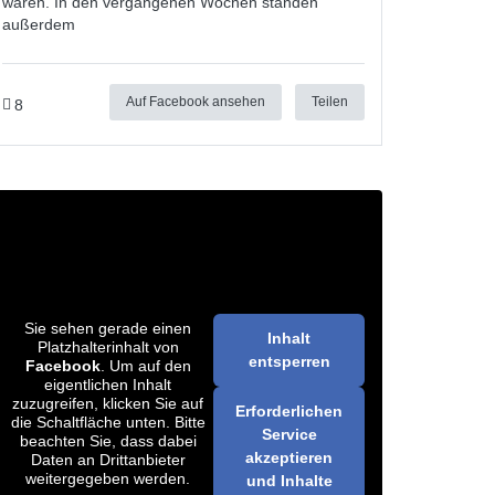
waren. In den vergangenen Wochen standen
außerdem
Auf Facebook ansehen
Teilen
8
Sie sehen gerade einen
Inhalt
Platzhalterinhalt von
entsperren
Facebook
. Um auf den
eigentlichen Inhalt
zuzugreifen, klicken Sie auf
Erforderlichen
die Schaltfläche unten. Bitte
Service
beachten Sie, dass dabei
akzeptieren
Daten an Drittanbieter
weitergegeben werden.
und Inhalte