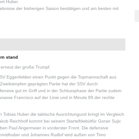
ont Huber.
rgebnisse der bisherigen Saison bestätigen und am besten mit
ern stand
 erneut der große Trumpf.
r SSV Eggenfelden einen Punkt gegen die Topmannschaft aus
elenZweikämpfen geprägten Partie hat der SSV durch
ensive gut im Griff und in der Schlussphase der Partie zudem
anasse Francisco auf der Linie und in Minute 89 der rechte
 Tobias Huber die taktische Ausrichtungund bringt im Vergleich
akob Reichholf kommt bei seinem Startelfdebütfür Goran Sujic
ben Paul Angermeier in vorderster Front. Die defensive
hmidhuber und Johannes Rudlof wird außen von Timo