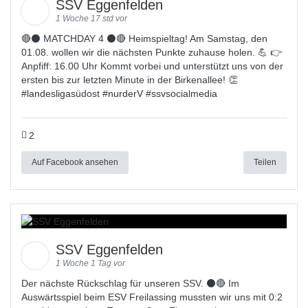
SSV Eggenfelden
1 Woche 17 std vor
🔴⚫ MATCHDAY 4 ⚫🔴 Heimspieltag! Am Samstag, den
01.08. wollen wir die nächsten Punkte zuhause holen. 💪 👉
Anpfiff: 16.00 Uhr Kommt vorbei und unterstützt uns von der
ersten bis zur letzten Minute in der Birkenallee! 👏
#
landesligas
üdost #
nurderV
#
ssvsocialmedia
2
Auf Facebook ansehen
Teilen
SSV Eggenfelden
1 Woche 1 Tag vor
Der nächste Rückschlag für unseren SSV. ⚫🔴 Im
Auswärtsspiel beim ESV Freilassing mussten wir uns mit 0:2