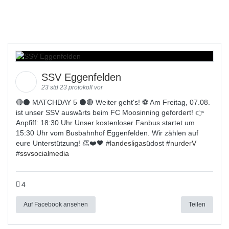
SSV Eggenfelden
23 std 23 protokoll vor
🔴⚫️ MATCHDAY 5 ⚫️🔴 Weiter geht's! ⚽ Am Freitag, 07.08.
ist unser SSV auswärts beim FC Moosinning gefordert! 👉
Anpfiff: 18:30 Uhr Unser kostenloser Fanbus startet um
15:30 Uhr vom Busbahnhof Eggenfelden. Wir zählen auf
eure Unterstützung! 👏❤️🖤 #
landesligas
üdost #
nurderV
#
ssvsocialmedia
4
Auf Facebook ansehen
Teilen