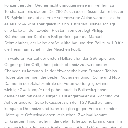
konzentriert den Gegner nicht unnötigerweise mit Fehlern zu
Torchancen einzuladen. Die 280 Zuschauer müssen daher bis zur
15. Spielminute auf die erste sehenswerte Aktion warten – die hat
es aus SSV-Sicht aber gleich in sich. Christian Birkner schlägt
eine Ecke an den zweiten Pfosten, von dort legt Philipp
Bräuhauser per Kopf den Ball perfekt quer auf Manuel
Schmidhuber, der keine große Mühe hat und den Ball zum 1:0 für
die Heimmannschaft in die Maschen köpft.
Im weiteren Verlauf der ersten Halbzeit hat der SSV Spiel und
Gegner gut im Griff, ohne jedoch offensiv zu zwingenden
Chancen zu kommen. In der Abwesenheit von Stratege Tobias
Huber übernehmen die beiden Youngster Simon Schie und Nico
Daffner in der Schaltzentrale die Verantwortung, gewinnen
wichtige Zweikämpfe und geben auch in Ballbesitzphasen
gemeinsam mit dem quirligen Paul Angermeier die Richtung vor.
Auf der anderen Seite fokussiert sich der TSV Kastl auf eine
kompakte Defensive und kann lediglich gegen Ende der ersten
Hälfte gute Offensivaktionen verbuchen. Zweimal kommt
Linksaußen Timo Pagler in die gefährliche Zone. Einmal kann ihn
der umsichtige Johannes Rudlof entscheidend stören und einmal