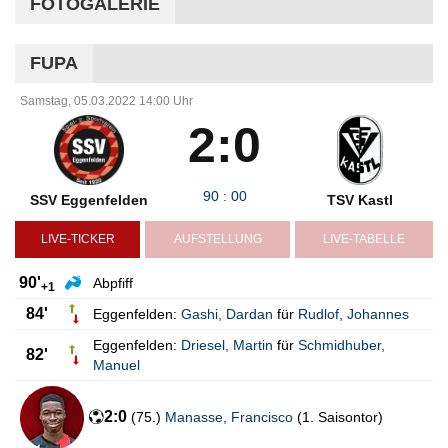
FOTOGALERIE
FUPA
Samstag, 05.03.2022 14:00 Uhr
2:0
90
:
00
SSV Eggenfelden
TSV Kastl
LIVE-TICKER
AUFSTELLUNG
LIVE-TABELLE
90'
Abpfiff
+1
84'
Eggenfelden:
Gashi
,
Dardan
für
Rudlof
,
Johannes
Eggenfelden:
Driesel
,
Martin
für
Schmidhuber
,
82'
Manuel
2:0
(
75.
)
Manasse
,
Francisco
(
1. Saisontor
)