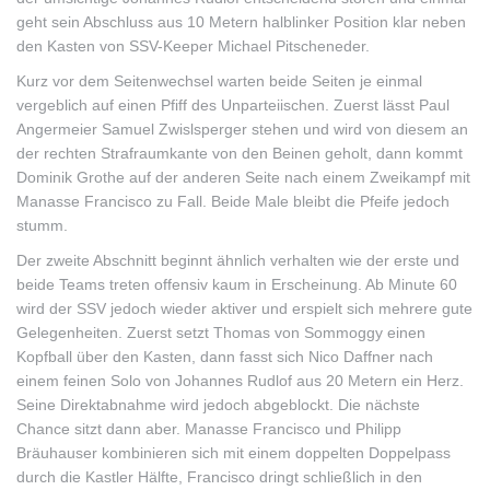
geht sein Abschluss aus 10 Metern halblinker Position klar neben
den Kasten von SSV-Keeper Michael Pitscheneder.
Kurz vor dem Seitenwechsel warten beide Seiten je einmal
vergeblich auf einen Pfiff des Unparteiischen. Zuerst lässt Paul
Angermeier Samuel Zwislsperger stehen und wird von diesem an
der rechten Strafraumkante von den Beinen geholt, dann kommt
Dominik Grothe auf der anderen Seite nach einem Zweikampf mit
Manasse Francisco zu Fall. Beide Male bleibt die Pfeife jedoch
stumm.
Der zweite Abschnitt beginnt ähnlich verhalten wie der erste und
beide Teams treten offensiv kaum in Erscheinung. Ab Minute 60
wird der SSV jedoch wieder aktiver und erspielt sich mehrere gute
Gelegenheiten. Zuerst setzt Thomas von Sommoggy einen
Kopfball über den Kasten, dann fasst sich Nico Daffner nach
einem feinen Solo von Johannes Rudlof aus 20 Metern ein Herz.
Seine Direktabnahme wird jedoch abgeblockt. Die nächste
Chance sitzt dann aber. Manasse Francisco und Philipp
Bräuhauser kombinieren sich mit einem doppelten Doppelpass
durch die Kastler Hälfte, Francisco dringt schließlich in den