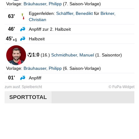
Vorlage:
Bräuhauser
,
Philipp
(
7. Saison-Vorlage
)
Eggenfelden:
Schäffler
,
Benedikt
für
Birkner
,
63'
Christian
46'
Anpfiff zur 2. Halbzeit
45'
Halbzeit
+1
1:0
(
16.
)
Schmidhuber
,
Manuel
(
1. Saisontor
)
Vorlage:
Bräuhauser
,
Philipp
(
6. Saison-Vorlage
)
01'
Anpfiff
zum ausf. Spielbericht
© FuPa-Widget
SPORTTOTAL