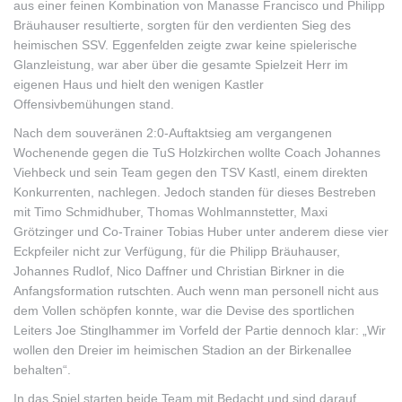
aus einer feinen Kombination von Manasse Francisco und Philipp
Bräuhauser resultierte, sorgten für den verdienten Sieg des
heimischen SSV. Eggenfelden zeigte zwar keine spielerische
Glanzleistung, war aber über die gesamte Spielzeit Herr im
eigenen Haus und hielt den wenigen Kastler
Offensivbemühungen stand.
Nach dem souveränen 2:0-Auftaktsieg am vergangenen
Wochenende gegen die TuS Holzkirchen wollte Coach Johannes
Viehbeck und sein Team gegen den TSV Kastl, einem direkten
Konkurrenten, nachlegen. Jedoch standen für dieses Bestreben
mit Timo Schmidhuber, Thomas Wohlmannstetter, Maxi
Grötzinger und Co-Trainer Tobias Huber unter anderem diese vier
Eckpfeiler nicht zur Verfügung, für die Philipp Bräuhauser,
Johannes Rudlof, Nico Daffner und Christian Birkner in die
Anfangsformation rutschten. Auch wenn man personell nicht aus
dem Vollen schöpfen konnte, war die Devise des sportlichen
Leiters Joe Stinglhammer im Vorfeld der Partie dennoch klar: „Wir
wollen den Dreier im heimischen Stadion an der Birkenallee
behalten“.
In das Spiel starten beide Team mit Bedacht und sind darauf