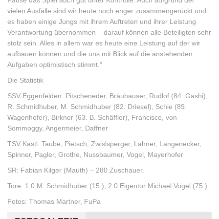
Pause das Spiel auch gut unter Kontrolle. Auch aufgrund der
vielen Ausfälle sind wir heute noch enger zusammengerückt und
es haben einige Jungs mit ihrem Auftreten und ihrer Leistung
Verantwortung übernommen – darauf können alle Beteiligten sehr
stolz sein. Alles in allem war es heute eine Leistung auf der wir
aufbauen können und die uns mit Blick auf die anstehenden
Aufgaben optimistisch stimmt.“
Die Statistik
SSV Eggenfelden: Pitscheneder, Bräuhauser, Rudlof (84. Gashi),
R. Schmidhuber, M. Schmidhuber (82. Driesel), Schie (89.
Wagenhofer), Birkner (63. B. Schäffler), Francisco, von
Sommoggy, Angermeier, Daffner
TSV Kastl: Taube, Pietsch, Zwislsperger, Lahner, Langenecker,
Spinner, Pagler, Grothe, Nussbaumer, Vogel, Mayerhofer
SR: Fabian Kilger (Mauth) – 280 Zuschauer.
Tore: 1:0 M. Schmidhuber (15.), 2:0 Eigentor Michael Vogel (75.)
Fotos: Thomas Martner, FuPa