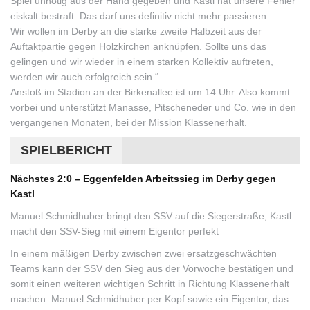
Spiel unnötig aus der Hand gegeben und Kastl hat unsere Fehler
eiskalt bestraft. Das darf uns definitiv nicht mehr passieren.
Wir wollen im Derby an die starke zweite Halbzeit aus der
Auftaktpartie gegen Holzkirchen anknüpfen. Sollte uns das
gelingen und wir wieder in einem starken Kollektiv auftreten,
werden wir auch erfolgreich sein.“
Anstoß im Stadion an der Birkenallee ist um 14 Uhr. Also kommt
vorbei und unterstützt Manasse, Pitscheneder und Co. wie in den
vergangenen Monaten, bei der Mission Klassenerhalt.
SPIELBERICHT
Nächstes 2:0 – Eggenfelden Arbeitssieg im Derby gegen
Kastl
Manuel Schmidhuber bringt den SSV auf die Siegerstraße, Kastl
macht den SSV-Sieg mit einem Eigentor perfekt
In einem mäßigen Derby zwischen zwei ersatzgeschwächten
Teams kann der SSV den Sieg aus der Vorwoche bestätigen und
somit einen weiteren wichtigen Schritt in Richtung Klassenerhalt
machen. Manuel Schmidhuber per Kopf sowie ein Eigentor, das