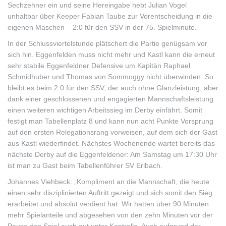
Sechzehner ein und seine Hereingabe hebt Julian Vogel
unhaltbar über Keeper Fabian Taube zur Vorentscheidung in die
eigenen Maschen – 2:0 für den SSV in der 75. Spielminute.
In der Schlussviertelstunde plätschert die Partie genügsam vor
sich hin. Eggenfelden muss nicht mehr und Kastl kann die erneut
sehr stabile Eggenfeldner Defensive um Kapitän Raphael
Schmidhuber und Thomas von Sommoggy nicht überwinden. So
bleibt es beim 2:0 für den SSV, der auch ohne Glanzleistung, aber
dank einer geschlossenen und engagierten Mannschaftsleistung
einen weiteren wichtigen Arbeitssieg im Derby einfährt. Somit
festigt man Tabellenplatz 8 und kann nun acht Punkte Vorsprung
auf den ersten Relegationsrang vorweisen, auf dem sich der Gast
aus Kastl wiederfindet. Nächstes Wochenende wartet bereits das
nächste Derby auf die Eggenfeldener: Am Samstag um 17:30 Uhr
ist man zu Gast beim Tabellenführer SV Erlbach.
Johannes Viehbeck: „Kompliment an die Mannschaft, die heute
einen sehr disziplinierten Auftritt gezeigt und sich somit den Sieg
erarbeitet und absolut verdient hat. Wir hatten über 90 Minuten
mehr Spielanteile und abgesehen von den zehn Minuten vor der