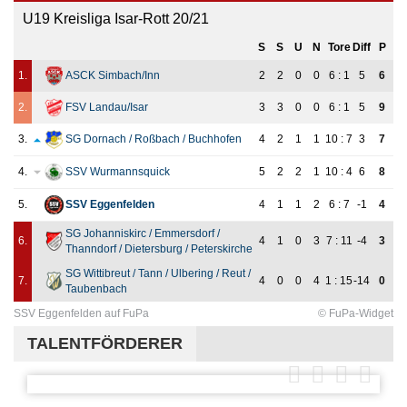
U19 Kreisliga Isar-Rott 20/21
S
S
U
N
Tore
Diff
P
1.
ASCK Simbach/Inn
2
2
0
0
6 : 1
5
6
2.
FSV Landau/Isar
3
3
0
0
6 : 1
5
9
3.
SG Dornach / Roßbach / Buchhofen
4
2
1
1
10 : 7
3
7
4.
SSV Wurmannsquick
5
2
2
1
10 : 4
6
8
5.
SSV Eggenfelden
4
1
1
2
6 : 7
-1
4
SG Johanniskirc / Emmersdorf /
6.
4
1
0
3
7 : 11
-4
3
Thanndorf / Dietersburg / Peterskirche
SG Wittibreut / Tann / Ulbering / Reut /
7.
4
0
0
4
1 : 15
-14
0
Taubenbach
SSV Eggenfelden auf FuPa
© FuPa-Widget
TALENTFÖRDERER