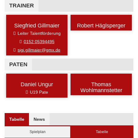
TRAINER
Siegfried Gillmaier
Robert Häglsperger
Leiter Talentförderung
0152 05394495
sigi.gillmaier@gmx.de
PATEN
Daniel Ungur
Thomas
Wohlmannstetter
U19 Pate
Tabelle
News
Spielplan
Tabelle