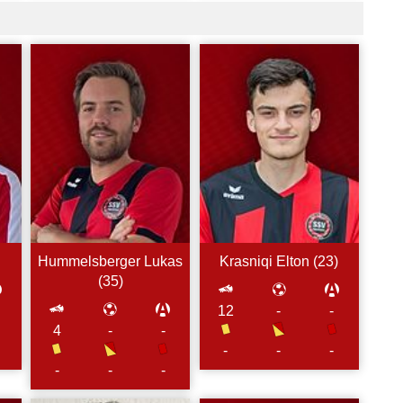
Hummelsberger
Lukas
Krasniqi
Elton (
23
)
(
35
)
12
-
-
4
-
-
-
-
-
-
-
-