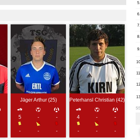
5
6
7
8
9
10
11
12
13
Jäger
Arthur (
25
)
Peterhansl
Christian (
42
)
SS
5
-
-
4
-
-
-
-
-
-
-
-