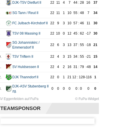
.
DJK-TSV Dietfurt II
22
11
4
7
44 : 28
16
37
.
SG Tann / Reut II
22
11
1
10
55 : 48
7
34
.
FC Julbach-Kirchdorf II
22
9
3
10
57 : 46
11
30
.
TSV 08 Massing II
22
10
0
12
45 : 62
-17
30
SG Johanniskirc /
.
22
6
3
13
37 : 55
-18
21
Emmersdorf II
.
TSV Triftern II
22
4
3
15
34 : 55
-21
15
.
SV Huldsessen II
22
4
2
16
31 : 79
-48
14
.
DJK Thanndorf II
22
0
1
21
12 : 128
-116
1
DJK-ASV Stubenberg II
.
0
0
0
0
0 : 0
0
0
zg.
V Eggenfelden auf FuPa
© FuPa-Widget
TEAMSPONSOR