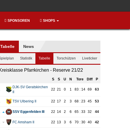
SPONSOREN
SHOPS
Tabelle
News
Spielplan
Statistik
Tabelle
Torschützen
Liveticker
Kreisklasse Pfarrkirchen - Reserve 21/22
S
S
U
N
Tore
Diff
P
DJK-SV Geratskirchen
.
22
21
0
1
83 : 14
69
63
II
.
TSV Ulbering II
22
17
2
3
68 : 23
45
53
.
SSV Eggenfelden III
22
14
2
6
65 : 33
32
44
.
FC Amsham II
22
13
3
6
70 : 30
40
42