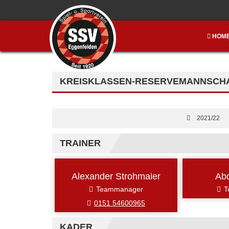
HOM
KREISKLASSEN-RESERVEMANNSCHAF
2021/22
TRAINER
Alexander Strohmaier
Ab
Teammanager
T
0151 54600965
KADER