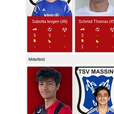
Sabolta
Ievgen (
48
)
Schmid
Thomas (
4
5
5
-
3
-
-
-
-
1
-
-
-
Mittelfeld