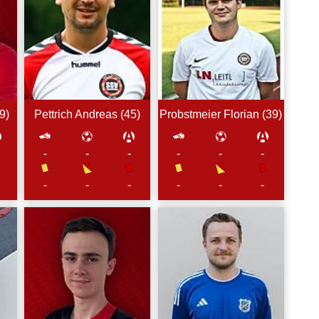
9
)
Pettrich
Andreas (
45
)
Probstmeier
Florian (
39
)
-
-
-
-
-
-
-
-
-
-
-
-