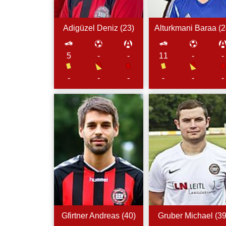
Adigüzel
Deniz (
23
)
Alturkmani
Baraa (
2
5
-
-
11
-
-
-
-
-
-
-
-
Gfirtner
Andreas (
40
)
Gruber
Michael (
3