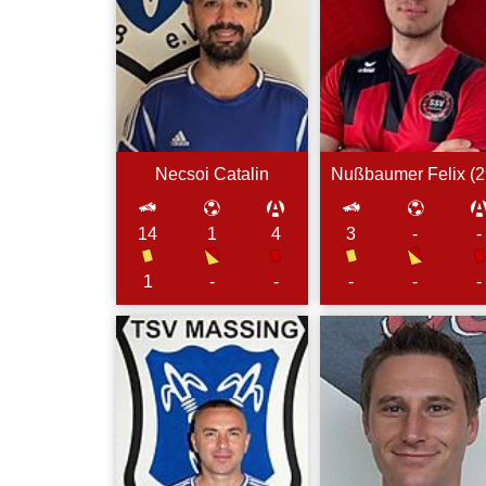
Necsoi
Catalin
Nußbaumer
Felix (
2
14
1
4
3
-
-
1
-
-
-
-
-