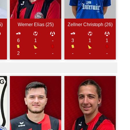
5
)
Werner
Elias (
25
)
Zellner
Christoph (
26
)
6
1
-
3
1
1
2
-
-
-
-
-