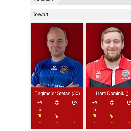
Torwart
Englmeier
Stefan (
30
)
Hartl
Dominik (
)
6
-
-
5
-
-
-
-
-
-
-
-