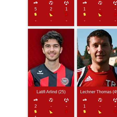
5
2
1
1
-
-
-
-
-
-
-
-
Latifi
Arlind (
25
)
Lechner
Thomas (
4
2
-
-
1
-
-