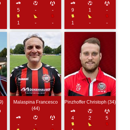
5
-
-
9
1
-
1
-
1
-
-
-
9
)
Malaspina
Francesco
Pinzhoffer
Christoph (
34
)
(
44
)
4
2
5
-
-
-