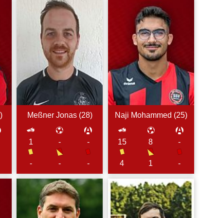
)
Meßner
Jonas (
28
)
Naji
Mohammed (
25
)
1
-
-
15
8
-
-
-
4
-
-
1