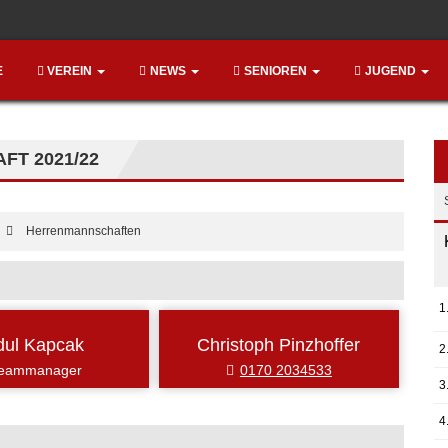
E
VEREIN
NEWS
SENIOREN
JUGEND
T 2021/22
Herrenmannschaften
1
dul Kapcak
Christoph Pinzhoffer
2
eammanager
0170 2034533
3
4