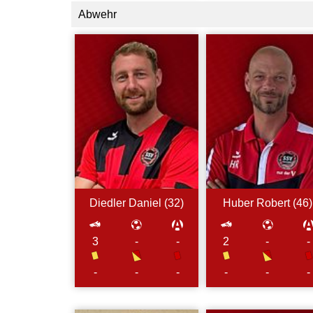
Abwehr
Diedler
Daniel (
32
)
Huber
Robert (
46
)
3
-
-
2
-
-
-
-
-
-
-
-