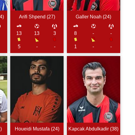
4
)
Arifi
Shpend (
27
)
Galler
Noah (
24
)
13
13
3
8
-
-
5
-
1
-
-
-
9
)
Houeidi
Mustafa (
24
)
Kapcak
Abdulkadir (
38
)