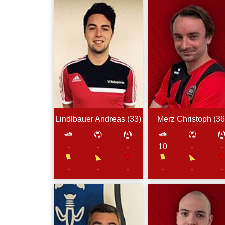
Lindlbauer
Andreas (
33
)
Merz
Christoph (
36
-
-
-
10
-
-
-
-
-
-
-
-