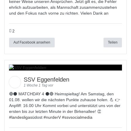
keiner Weise unseren Ansprüchen. Jetzt gilt es, die Fehler
ehrlich aufzuarbeiten, als Mannschaft zusammenzustehen
und den Fokus nach vorne zu richten. Vielen Dank an
2
Auf Facebook ansehen
Teilen
SSV Eggenfelden
1 Woche 1 Tag vor
🔴⚫ MATCHDAY 4 ⚫🔴 Heimspieltag! Am Samstag, den
01.08. wollen wir die nächsten Punkte zuhause holen. 💪 👉
Anpfiff: 16.00 Uhr Kommt vorbei und unterstützt uns von der
ersten bis zur letzten Minute in der Birkenallee! 👏
#
landesligas
üdost #
nurderV
#
ssvsocialmedia