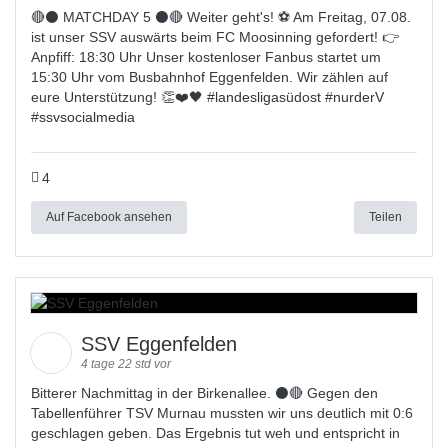
🔴⚫️ MATCHDAY 5 ⚫️🔴 Weiter geht's! ⚽ Am Freitag, 07.08.
ist unser SSV auswärts beim FC Moosinning gefordert! 👉
Anpfiff: 18:30 Uhr Unser kostenloser Fanbus startet um
15:30 Uhr vom Busbahnhof Eggenfelden. Wir zählen auf
eure Unterstützung! 👏❤️🖤 #
landesligas
üdost #
nurderV
#
ssvsocialmedia
4
Auf Facebook ansehen
Teilen
SSV Eggenfelden
4 tage 22 std vor
Bitterer Nachmittag in der Birkenallee. ⚫🔴 Gegen den
Tabellenführer TSV Murnau mussten wir uns deutlich mit 0:6
geschlagen geben. Das Ergebnis tut weh und entspricht in