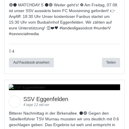
🔴⚫️ MATCHDAY 5 ⚫️🔴 Weiter geht's! ⚽ Am Freitag, 07.08.
ist unser SSV auswärts beim FC Moosinning gefordert! 👉
Anpfiff: 18:30 Uhr Unser kostenloser Fanbus startet um
15:30 Uhr vom Busbahnhof Eggenfelden. Wir zählen auf
eure Unterstützung! 👏❤️🖤 #
landesligas
üdost #
nurderV
#
ssvsocialmedia
4
Auf Facebook ansehen
Teilen
SSV Eggenfelden
4 tage 12 std vor
Bitterer Nachmittag in der Birkenallee. ⚫🔴 Gegen den
Tabellenführer TSV Murnau mussten wir uns deutlich mit 0:6
geschlagen geben. Das Ergebnis tut weh und entspricht in