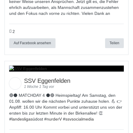
keiner Weise unseren Ansprüchen. Jetzt gilt es, die Fehler
ehrlich aufzuarbeiten, als Mannschaft zusammenzustehen
und den Fokus nach vorne zu richten. Vielen Dank an
2
Auf Facebook ansehen
Teilen
SSV Eggenfelden
1 Woche 1 Tag vor
🔴⚫ MATCHDAY 4 ⚫🔴 Heimspieltag! Am Samstag, den
01.08. wollen wir die nächsten Punkte zuhause holen. 💪 👉
Anpfiff: 16.00 Uhr Kommt vorbei und unterstützt uns von der
ersten bis zur letzten Minute in der Birkenallee! 👏
#
landesligas
üdost #
nurderV
#
ssvsocialmedia