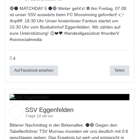
🔴⚫️ MATCHDAY 5 ⚫️🔴 Weiter geht's! ⚽ Am Freitag, 07.08.
ist unser SSV auswärts beim FC Moosinning gefordert! 👉
Anpfiff: 18:30 Uhr Unser kostenloser Fanbus startet um
15:30 Uhr vom Busbahnhof Eggenfelden. Wir zählen auf
eure Unterstützung! 👏❤️🖤 #
landesligas
üdost #
nurderV
#
ssvsocialmedia
4
Auf Facebook ansehen
Teilen
SSV Eggenfelden
3 tage 18 std vor
Bitterer Nachmittag in der Birkenallee. ⚫🔴 Gegen den
Tabellenführer TSV Murnau mussten wir uns deutlich mit 0:6
geschlagen geben. Das Ergebnis tut weh und entspricht in