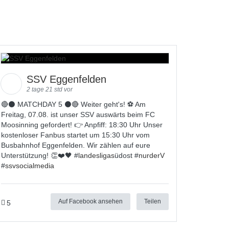
SSV Eggenfelden
2 tage 21 std vor
🔴⚫️ MATCHDAY 5 ⚫️🔴 Weiter geht's! ⚽ Am
Freitag, 07.08. ist unser SSV auswärts beim FC
Moosinning gefordert! 👉 Anpfiff: 18:30 Uhr Unser
kostenloser Fanbus startet um 15:30 Uhr vom
Busbahnhof Eggenfelden. Wir zählen auf eure
Unterstützung! 👏❤️🖤 #
landesligas
üdost #
nurderV
#
ssvsocialmedia
Auf Facebook ansehen
Teilen
5