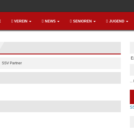
E
VEREIN
NEWS
SENIOREN
JUGEND
E
SSV Partner
..
S