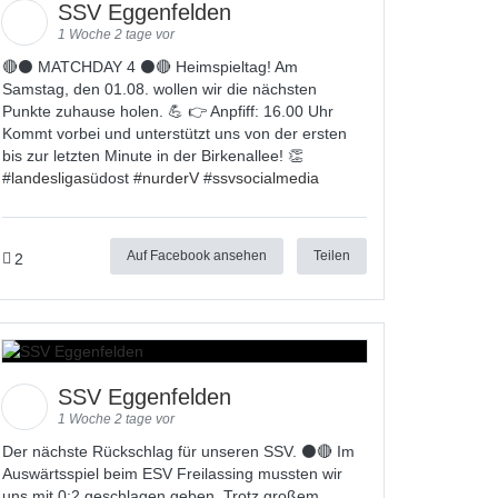
SSV Eggenfelden
1 Woche 2 tage vor
🔴⚫ MATCHDAY 4 ⚫🔴 Heimspieltag! Am
Samstag, den 01.08. wollen wir die nächsten
Punkte zuhause holen. 💪 👉 Anpfiff: 16.00 Uhr
Kommt vorbei und unterstützt uns von der ersten
bis zur letzten Minute in der Birkenallee! 👏
#
landesligas
üdost #
nurderV
#
ssvsocialmedia
Auf Facebook ansehen
Teilen
2
SSV Eggenfelden
1 Woche 2 tage vor
Der nächste Rückschlag für unseren SSV. ⚫🔴 Im
Auswärtsspiel beim ESV Freilassing mussten wir
uns mit 0:2 geschlagen geben. Trotz großem