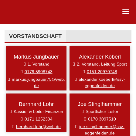
VORSTANDSCHAFT
Markus Jungbauer
Alexander Köberl
1. Vorstand
2. Vorstand, Leitung Sport
0179 5908743
0151 20970748
markus.jungbauer75@web.
alexander.koeberl@ssv-
de
eggenfelden.de
Bernhard Lohr
Joe Stinglhammer
Kassier & Leiter Finanzen
Sportlicher Leiter
0171 1252394
0170 3097510
bernhard-lohr@web.de
joe.stinglhammer@ssv-
eggenfelden.de