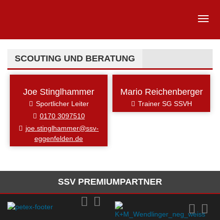
SCOUTING UND BERATUNG
Joe Stinglhammer
Mario Reichenberger
Sportlicher Leiter
Trainer SG SSVH
0170 3097510
joe.stinglhammer@ssv-
eggenfelden.de
SSV PREMIUMPARTNER