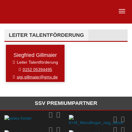
LEITER TALENTFÖRDERUNG
Siegfried Gillmaier
Leiter Talentförderung
0152 05394495
sigi.gillmaier@gmx.de
SSV PREMIUMPARTNER