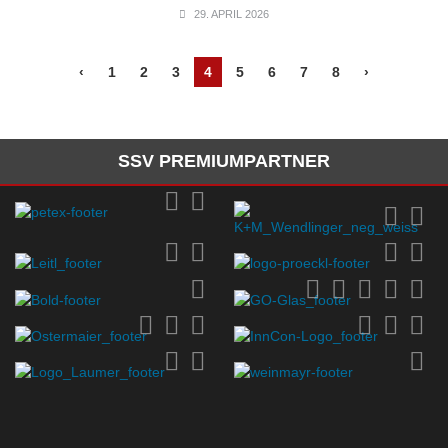
29. APRIL 2026
‹
1
2
3
4
5
6
7
8
›
SSV PREMIUMPARTNER