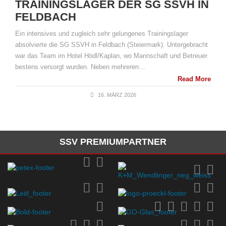
TRAININGSLAGER DER SG SSVH IN
FELDBACH
Ein intensives und zugleich sehr gelungenes Trainingslager
absolvierte die SG SSVH in Feldbach (Steiermark). Untergebracht
war das Team im Hotel Hödl/Kaplan, wo Mannschaft und Betreuer
bestens versorgt wurden. Neben mehreren…
Read More
16. MÄRZ 2026
SSV PREMIUMPARTNER