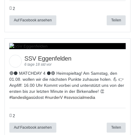
2
Auf Facebook ansehen
Teilen
SSV Eggenfelden
6 tage 18 std vor
🔴⚫ MATCHDAY 4 ⚫🔴 Heimspieltag! Am Samstag, den
01.08. wollen wir die nächsten Punkte zuhause holen. 💪 👉
Anpfiff: 16.00 Uhr Kommt vorbei und unterstützt uns von der
ersten bis zur letzten Minute in der Birkenallee! 👏
#
landesligas
üdost #
nurderV
#
ssvsocialmedia
2
Auf Facebook ansehen
Teilen