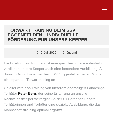
TORWARTTRAINING BEIM SSV
EGGENFELDEN – INDIVIDUELLE
FÖRDERUNG FÜR UNSERE KEEPER
9. Juli 2026
Jugend
Die Position des Torhüters ist eine ganz besondere – deshalb
verdienen unsere Keeper auch eine besondere Ausbildung. Aus
diesem Grund bieten wir beim SSV Eggenfelden jeden Montag
ein separates Torwarttraining an.
Geleitet wird das Training von unserem ehemaligen Landesliga-
Torhüter
Peter Berg
, der seine Erfahrung an unsere
Nachwuchskeeper weitergibt. Ab der U11 erhalten unsere
Torhüterinnen und Torhüter eine gezielte Ausbildung, die das
Mannschaftstraining optimal ergänzt.