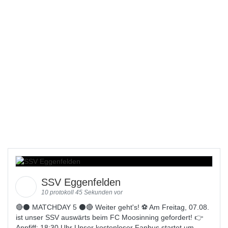
SSV Eggenfelden
10 protokoll 45 Sekunden vor
🔴⚫️ MATCHDAY 5 ⚫️🔴 Weiter geht's! ⚽ Am Freitag, 07.08.
ist unser SSV auswärts beim FC Moosinning gefordert! 👉
Anpfiff: 18:30 Uhr Unser kostenloser Fanbus startet um