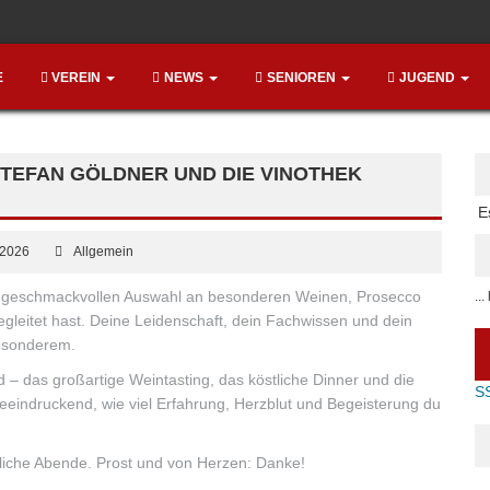
E
VEREIN
NEWS
SENIOREN
JUGEND
TEFAN GÖLDNER UND DIE VINOTHEK
E
 2026
Allgemein
ner geschmackvollen Auswahl an besonderen Weinen, Prosecco
..
leitet hast. Deine Leidenschaft, dein Fachwissen und dein
esonderem.
 das großartige Weintasting, das köstliche Dinner und die
S
eeindruckend, wie viel Erfahrung, Herzblut und Begeisterung du
liche Abende. Prost und von Herzen: Danke!