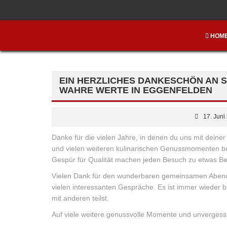
HOM
EIN HERZLICHES DANKESCHÖN AN S
WAHRE WERTE IN EGGENFELDEN
17. Juni
Danke für die vielen Jahre, in denen du uns mit dei
und vielen weiteren kulinarischen Genussmomenten beg
Gespür für Qualität machen jeden Besuch zu etwas B
Vielen Dank für den wunderbaren gemeinsamen Abend –
vielen interessanten Gespräche. Es ist immer wieder b
mit anderen teilst.
Auf viele weitere genussvolle Momente und unvergess