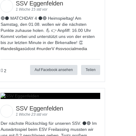
SSV Eggenfelden
1 Woche 15 std vor
🔴⚫ MATCHDAY 4 ⚫🔴 Heimspieltag! Am
Samstag, den 01.08. wollen wir die nächsten
Punkte zuhause holen. 💪 👉 Anpfiff: 16.00 Uhr
Kommt vorbei und unterstützt uns von der ersten
bis zur letzten Minute in der Birkenallee! 👏
#
landesligas
üdost #
nurderV
#
ssvsocialmedia
Auf Facebook ansehen
Teilen
2
SSV Eggenfelden
1 Woche 23 std vor
Der nächste Rückschlag für unseren SSV. ⚫🔴 Im
Auswärtsspiel beim ESV Freilassing mussten wir
uns mit 0:2 geschlagen geben. Trotz großem