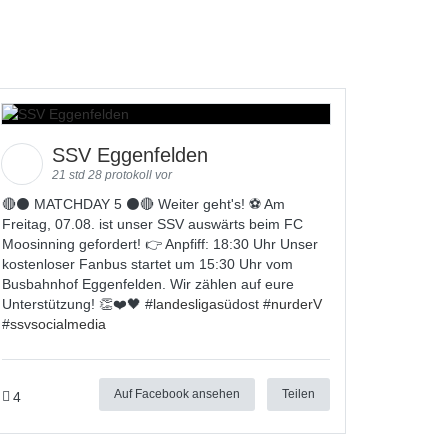
SSV Eggenfelden
21 std 28 protokoll vor
🔴⚫️ MATCHDAY 5 ⚫️🔴 Weiter geht's! ⚽ Am
Freitag, 07.08. ist unser SSV auswärts beim FC
Moosinning gefordert! 👉 Anpfiff: 18:30 Uhr Unser
kostenloser Fanbus startet um 15:30 Uhr vom
Busbahnhof Eggenfelden. Wir zählen auf eure
Unterstützung! 👏❤️🖤 #
landesligas
üdost #
nurderV
#
ssvsocialmedia
Auf Facebook ansehen
Teilen
4