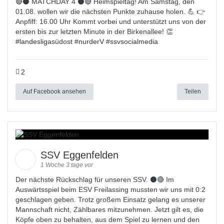
🔴⚫ MATCHDAY 4 ⚫🔴 Heimspieltag! Am Samstag, den
01.08. wollen wir die nächsten Punkte zuhause holen. 💪 👉
Anpfiff: 16.00 Uhr Kommt vorbei und unterstützt uns von der
ersten bis zur letzten Minute in der Birkenallee! 👏
#
landesligas
üdost #
nurderV
#
ssvsocialmedia
2
Auf Facebook ansehen
Teilen
SSV Eggenfelden
1 Woche 3 tage vor
Der nächste Rückschlag für unseren SSV. ⚫🔴 Im
Auswärtsspiel beim ESV Freilassing mussten wir uns mit 0:2
geschlagen geben. Trotz großem Einsatz gelang es unserer
Mannschaft nicht, Zählbares mitzunehmen. Jetzt gilt es, die
Köpfe oben zu behalten, aus dem Spiel zu lernen und den