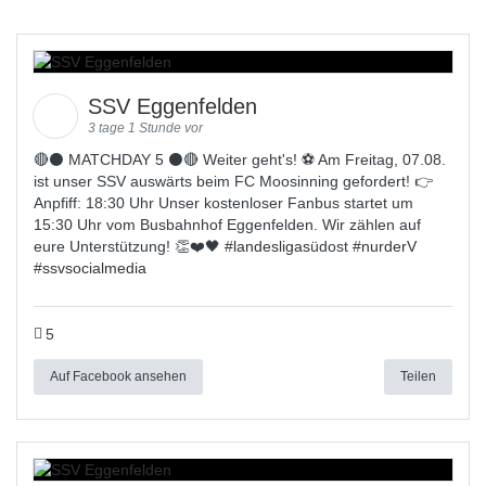
SSV Eggenfelden
3 tage 1 Stunde vor
🔴⚫️ MATCHDAY 5 ⚫️🔴 Weiter geht's! ⚽ Am Freitag, 07.08.
ist unser SSV auswärts beim FC Moosinning gefordert! 👉
Anpfiff: 18:30 Uhr Unser kostenloser Fanbus startet um
15:30 Uhr vom Busbahnhof Eggenfelden. Wir zählen auf
eure Unterstützung! 👏❤️🖤 #
landesligas
üdost #
nurderV
#
ssvsocialmedia
5
Auf Facebook ansehen
Teilen