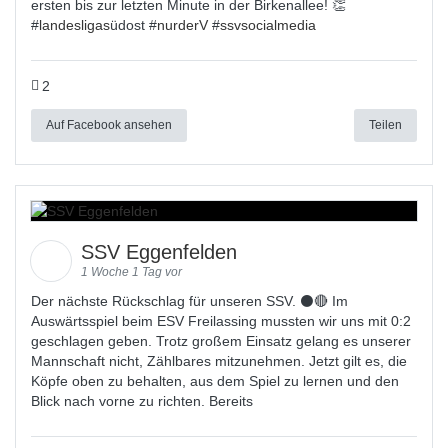
ersten bis zur letzten Minute in der Birkenallee! 👏
#
landesligas
üdost #
nurderV
#
ssvsocialmedia
2
Auf Facebook ansehen
Teilen
SSV Eggenfelden
1 Woche 1 Tag vor
Der nächste Rückschlag für unseren SSV. ⚫🔴 Im
Auswärtsspiel beim ESV Freilassing mussten wir uns mit 0:2
geschlagen geben. Trotz großem Einsatz gelang es unserer
Mannschaft nicht, Zählbares mitzunehmen. Jetzt gilt es, die
Köpfe oben zu behalten, aus dem Spiel zu lernen und den
Blick nach vorne zu richten. Bereits