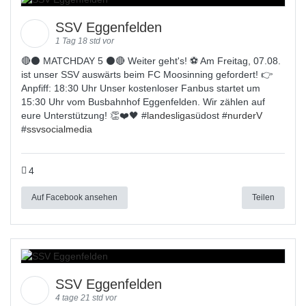
SSV Eggenfelden
1 Tag 18 std vor
🔴⚫️ MATCHDAY 5 ⚫️🔴 Weiter geht's! ⚽ Am Freitag, 07.08.
ist unser SSV auswärts beim FC Moosinning gefordert! 👉
Anpfiff: 18:30 Uhr Unser kostenloser Fanbus startet um
15:30 Uhr vom Busbahnhof Eggenfelden. Wir zählen auf
eure Unterstützung! 👏❤️🖤 #
landesligas
üdost #
nurderV
#
ssvsocialmedia
4
Auf Facebook ansehen
Teilen
SSV Eggenfelden
4 tage 21 std vor