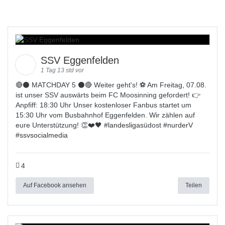
SSV Eggenfelden
1 Tag 13 std vor
🔴⚫️ MATCHDAY 5 ⚫️🔴 Weiter geht's! ⚽ Am Freitag, 07.08.
ist unser SSV auswärts beim FC Moosinning gefordert! 👉
Anpfiff: 18:30 Uhr Unser kostenloser Fanbus startet um
15:30 Uhr vom Busbahnhof Eggenfelden. Wir zählen auf
eure Unterstützung! 👏❤️🖤 #
landesligas
üdost #
nurderV
#
ssvsocialmedia
4
Auf Facebook ansehen
Teilen