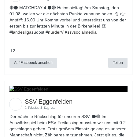
🔴⚫ MATCHDAY 4 ⚫🔴 Heimspieltag! Am Samstag, den
01.08. wollen wir die nächsten Punkte zuhause holen. 💪 👉
Anpfiff: 16.00 Uhr Kommt vorbei und unterstützt uns von der
ersten bis zur letzten Minute in der Birkenallee! 👏
#
landesligas
üdost #
nurderV
#
ssvsocialmedia
2
Auf Facebook ansehen
Teilen
SSV Eggenfelden
1 Woche 1 Tag vor
Der nächste Rückschlag für unseren SSV. ⚫🔴 Im
Auswärtsspiel beim ESV Freilassing mussten wir uns mit 0:2
geschlagen geben. Trotz großem Einsatz gelang es unserer
Mannschaft nicht, Zählbares mitzunehmen. Jetzt gilt es, die