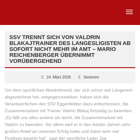
SSV TRENNT SICH VON VALDRIN
BLAKAJTRAINER DES LANGESLIGISTEN AB
SOFORT NICHT MEHR IM AMT – MARIO
REICHENBERGER ÜBERNIMMT
VORÜBERGEHEND
24. März 2026
Senioren
Um dem sportlichen Abwärtstrend, der sich schon seit Längerem
abgezeichnet hat, entgegenzuwirken, haben sich die
Verantwortlichen des SSV Eggenfelden dazu entschlossen, die
Zusammenarbeit mit Trainer Valdrin Blakaj fortzeitig zu beenden.
„Es fällt uns alles andere als leicht, die Zusammenarbeit mit
Valdrin zu beenden. Vor allem weil er in den letzten Jahren sehr
großen Anteil an unserem Erfolg hatte und dabei sehr viel
Positives bewirkt hat“, sagt der sportliche Leiter Joe