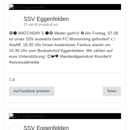
SSV Eggenfelden
15 std 40 protokoll vor
🔴⚫️ MATCHDAY 5 ⚫️🔴 Weiter geht's! ⚽ Am Freitag, 07.08.
ist unser SSV auswärts beim FC Moosinning gefordert! 👉
Anpfiff: 18:30 Uhr Unser kostenloser Fanbus startet um
15:30 Uhr vom Busbahnhof Eggenfelden. Wir zählen auf
eure Unterstützung! 👏❤️🖤 #
landesligas
üdost #
nurderV
#
ssvsocialmedia
4
Auf Facebook ansehen
Teilen
SSV Eggenfelden