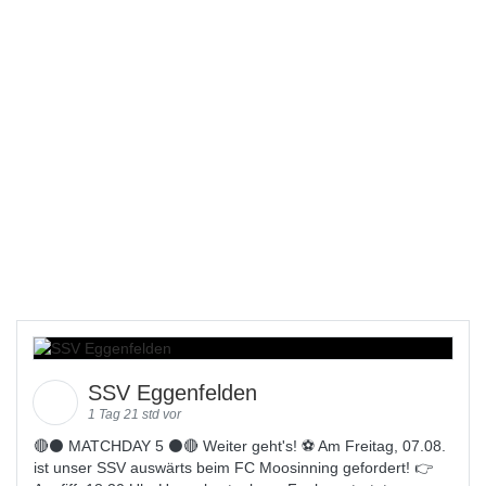
SSV Eggenfelden
1 Tag 21 std vor
🔴⚫️ MATCHDAY 5 ⚫️🔴 Weiter geht's! ⚽ Am Freitag, 07.08.
ist unser SSV auswärts beim FC Moosinning gefordert! 👉