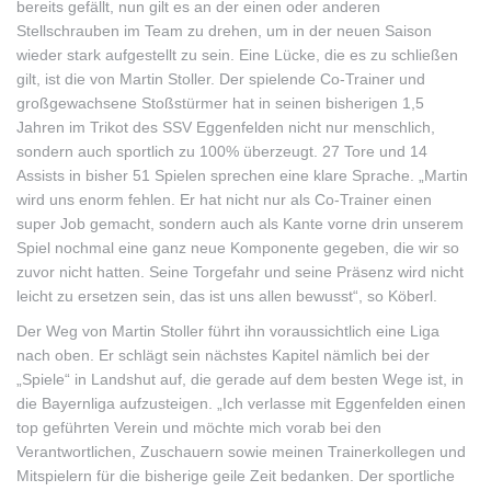
bereits gefällt, nun gilt es an der einen oder anderen
Stellschrauben im Team zu drehen, um in der neuen Saison
wieder stark aufgestellt zu sein. Eine Lücke, die es zu schließen
gilt, ist die von Martin Stoller. Der spielende Co-Trainer und
großgewachsene Stoßstürmer hat in seinen bisherigen 1,5
Jahren im Trikot des SSV Eggenfelden nicht nur menschlich,
sondern auch sportlich zu 100% überzeugt. 27 Tore und 14
Assists in bisher 51 Spielen sprechen eine klare Sprache. „Martin
wird uns enorm fehlen. Er hat nicht nur als Co-Trainer einen
super Job gemacht, sondern auch als Kante vorne drin unserem
Spiel nochmal eine ganz neue Komponente gegeben, die wir so
zuvor nicht hatten. Seine Torgefahr und seine Präsenz wird nicht
leicht zu ersetzen sein, das ist uns allen bewusst“, so Köberl.
Der Weg von Martin Stoller führt ihn voraussichtlich eine Liga
nach oben. Er schlägt sein nächstes Kapitel nämlich bei der
„Spiele“ in Landshut auf, die gerade auf dem besten Wege ist, in
die Bayernliga aufzusteigen. „Ich verlasse mit Eggenfelden einen
top geführten Verein und möchte mich vorab bei den
Verantwortlichen, Zuschauern sowie meinen Trainerkollegen und
Mitspielern für die bisherige geile Zeit bedanken. Der sportliche