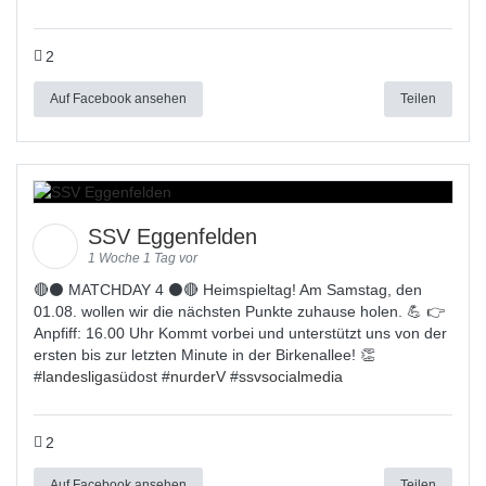
2
Auf Facebook ansehen
Teilen
SSV Eggenfelden
1 Woche 1 Tag vor
🔴⚫ MATCHDAY 4 ⚫🔴 Heimspieltag! Am Samstag, den
01.08. wollen wir die nächsten Punkte zuhause holen. 💪 👉
Anpfiff: 16.00 Uhr Kommt vorbei und unterstützt uns von der
ersten bis zur letzten Minute in der Birkenallee! 👏
#
landesligas
üdost #
nurderV
#
ssvsocialmedia
2
Auf Facebook ansehen
Teilen