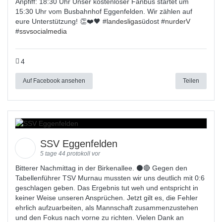
Anpfiff: 18:30 Uhr Unser kostenloser Fanbus startet um
15:30 Uhr vom Busbahnhof Eggenfelden. Wir zählen auf
eure Unterstützung! 👏❤️🖤 #
landesligas
üdost #
nurderV
#
ssvsocialmedia
4
Auf Facebook ansehen
Teilen
SSV Eggenfelden
5 tage 44 protokoll vor
Bitterer Nachmittag in der Birkenallee. ⚫🔴 Gegen den
Tabellenführer TSV Murnau mussten wir uns deutlich mit 0:6
geschlagen geben. Das Ergebnis tut weh und entspricht in
keiner Weise unseren Ansprüchen. Jetzt gilt es, die Fehler
ehrlich aufzuarbeiten, als Mannschaft zusammenzustehen
und den Fokus nach vorne zu richten. Vielen Dank an