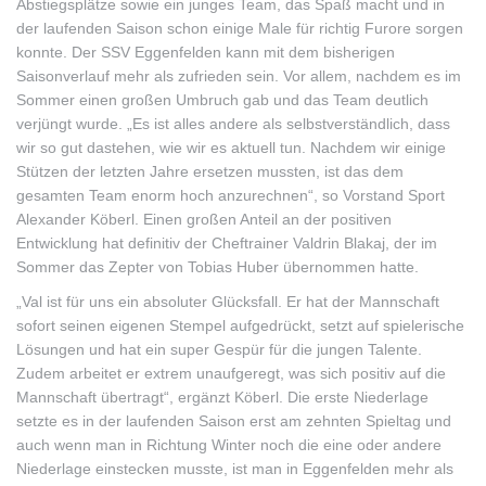
Abstiegsplätze sowie ein junges Team, das Spaß macht und in
der laufenden Saison schon einige Male für richtig Furore sorgen
konnte. Der SSV Eggenfelden kann mit dem bisherigen
Saisonverlauf mehr als zufrieden sein. Vor allem, nachdem es im
Sommer einen großen Umbruch gab und das Team deutlich
verjüngt wurde. „Es ist alles andere als selbstverständlich, dass
wir so gut dastehen, wie wir es aktuell tun. Nachdem wir einige
Stützen der letzten Jahre ersetzen mussten, ist das dem
gesamten Team enorm hoch anzurechnen“, so Vorstand Sport
Alexander Köberl. Einen großen Anteil an der positiven
Entwicklung hat definitiv der Cheftrainer Valdrin Blakaj, der im
Sommer das Zepter von Tobias Huber übernommen hatte.
„Val ist für uns ein absoluter Glücksfall. Er hat der Mannschaft
sofort seinen eigenen Stempel aufgedrückt, setzt auf spielerische
Lösungen und hat ein super Gespür für die jungen Talente.
Zudem arbeitet er extrem unaufgeregt, was sich positiv auf die
Mannschaft übertragt“, ergänzt Köberl. Die erste Niederlage
setzte es in der laufenden Saison erst am zehnten Spieltag und
auch wenn man in Richtung Winter noch die eine oder andere
Niederlage einstecken musste, ist man in Eggenfelden mehr als