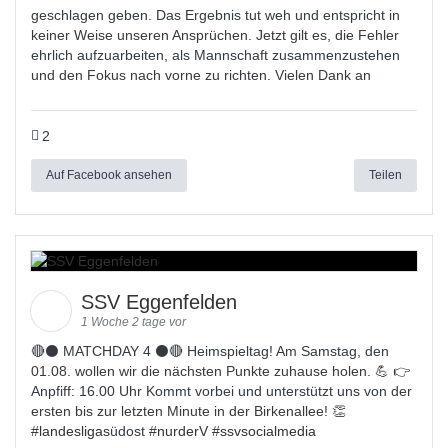
geschlagen geben. Das Ergebnis tut weh und entspricht in
keiner Weise unseren Ansprüchen. Jetzt gilt es, die Fehler
ehrlich aufzuarbeiten, als Mannschaft zusammenzustehen
und den Fokus nach vorne zu richten. Vielen Dank an
2
Auf Facebook ansehen
Teilen
SSV Eggenfelden
1 Woche 2 tage vor
🔴⚫ MATCHDAY 4 ⚫🔴 Heimspieltag! Am Samstag, den
01.08. wollen wir die nächsten Punkte zuhause holen. 💪 👉
Anpfiff: 16.00 Uhr Kommt vorbei und unterstützt uns von der
ersten bis zur letzten Minute in der Birkenallee! 👏
#
landesligas
üdost #
nurderV
#
ssvsocialmedia