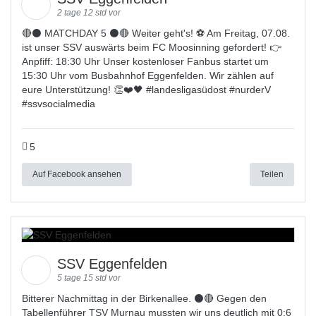
2 tage 12 std vor
🔴⚫️ MATCHDAY 5 ⚫️🔴 Weiter geht's! ⚽ Am Freitag, 07.08.
ist unser SSV auswärts beim FC Moosinning gefordert! 👉
Anpfiff: 18:30 Uhr Unser kostenloser Fanbus startet um
15:30 Uhr vom Busbahnhof Eggenfelden. Wir zählen auf
eure Unterstützung! 👏❤️🖤 #
landesligas
üdost #
nurderV
#
ssvsocialmedia
5
Auf Facebook ansehen
Teilen
SSV Eggenfelden
5 tage 15 std vor
Bitterer Nachmittag in der Birkenallee. ⚫🔴 Gegen den
Tabellenführer TSV Murnau mussten wir uns deutlich mit 0:6