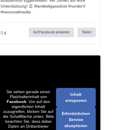
Busbahnhof Eggenfelden. Wir zählen auf eure
Unterstützung! 👏 #
landesligas
üdost #
nurderV
#
ssvsocialmedia
Auf Facebook ansehen
Teilen
4
Sie sehen gerade einen
Inhalt
Platzhalterinhalt von
entsperren
Facebook
. Um auf den
eigentlichen Inhalt
zuzugreifen, klicken Sie auf
Erforderlichen
die Schaltfläche unten. Bitte
Service
beachten Sie, dass dabei
akzeptieren
Daten an Drittanbieter