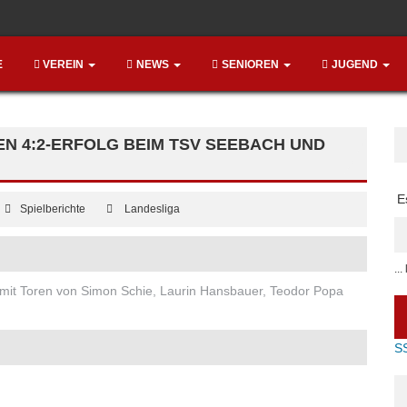
E
VEREIN
NEWS
SENIOREN
JUGEND
EN 4:2-ERFOLG BEIM TSV SEEBACH UND
E
Spielberichte
Landesliga
..
mit Toren von Simon Schie, Laurin Hansbauer, Teodor Popa
S