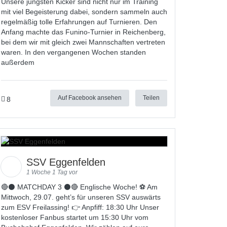
Unsere jüngsten Kicker sind nicht nur im Training
mit viel Begeisterung dabei, sondern sammeln auch
regelmäßig tolle Erfahrungen auf Turnieren. Den
Anfang machte das Funino-Turnier in Reichenberg,
bei dem wir mit gleich zwei Mannschaften vertreten
waren. In den vergangenen Wochen standen
außerdem
Auf Facebook ansehen
Teilen
8
SSV Eggenfelden
1 Woche 1 Tag vor
🔴⚫️ MATCHDAY 3 ⚫️🔴 Englische Woche! ⚽ Am
Mittwoch, 29.07. geht’s für unseren SSV auswärts
zum ESV Freilassing! 👉 Anpfiff: 18:30 Uhr Unser
kostenloser Fanbus startet um 15:30 Uhr vom