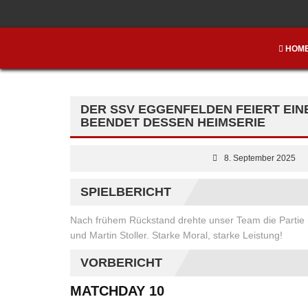
HOM
DER SSV EGGENFELDEN FEIERT EIN
BEENDET DESSEN HEIMSERIE
8. September 2025
SPIELBERICHT
Nach frühem Rückstand drehte unser Team die Partie 
und Martin Stoller. Starke Moral, starke Leistung!
VORBERICHT
MATCHDAY 10