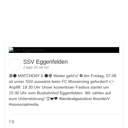
SSV Eggenfelden
2 tage 20 std vor
🔴⚫️ MATCHDAY 5 ⚫️🔴 Weiter geht's! ⚽ Am Freitag, 07.08.
ist unser SSV auswärts beim FC Moosinning gefordert! 👉
Anpfiff: 18:30 Uhr Unser kostenloser Fanbus startet um
15:30 Uhr vom Busbahnhof Eggenfelden. Wir zählen auf
eure Unterstützung! 👏❤️🖤 #
landesligas
üdost #
nurderV
#
ssvsocialmedia
5