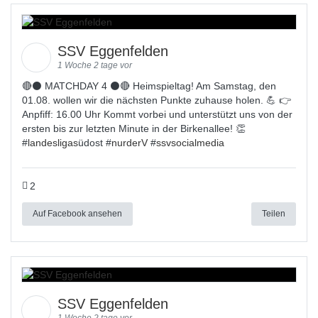
SSV Eggenfelden
1 Woche 2 tage vor
🔴⚫ MATCHDAY 4 ⚫🔴 Heimspieltag! Am Samstag, den
01.08. wollen wir die nächsten Punkte zuhause holen. 💪 👉
Anpfiff: 16.00 Uhr Kommt vorbei und unterstützt uns von der
ersten bis zur letzten Minute in der Birkenallee! 👏
#
landesligas
üdost #
nurderV
#
ssvsocialmedia
2
Auf Facebook ansehen
Teilen
SSV Eggenfelden