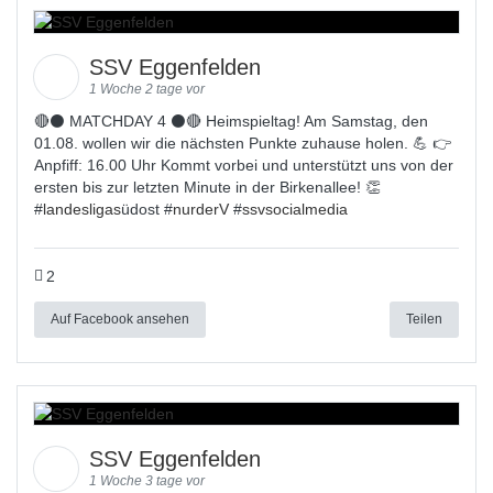
SSV Eggenfelden
1 Woche 2 tage vor
🔴⚫ MATCHDAY 4 ⚫🔴 Heimspieltag! Am Samstag, den
01.08. wollen wir die nächsten Punkte zuhause holen. 💪 👉
Anpfiff: 16.00 Uhr Kommt vorbei und unterstützt uns von der
ersten bis zur letzten Minute in der Birkenallee! 👏
#
landesligas
üdost #
nurderV
#
ssvsocialmedia
2
Auf Facebook ansehen
Teilen
SSV Eggenfelden
1 Woche 3 tage vor