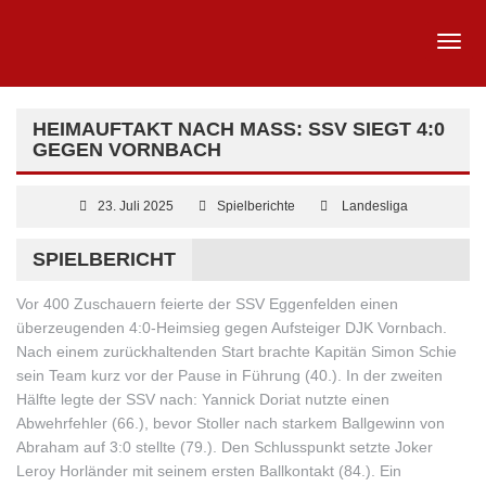
HEIMAUFTAKT NACH MASS: SSV SIEGT 4:0 G
EGEN VORNBACH
23. Juli 2025
Spielberichte
Landesliga
SPIELBERICHT
Vor 400 Zuschauern feierte der SSV Eggenfelden einen
überzeugenden 4:0-Heimsieg gegen Aufsteiger DJK Vornbach.
Nach einem zurückhaltenden Start brachte Kapitän Simon Schie
sein Team kurz vor der Pause in Führung (40.). In der zweiten
Hälfte legte der SSV nach: Yannick Doriat nutzte einen
Abwehrfehler (66.), bevor Stoller nach starkem Ballgewinn von
Abraham auf 3:0 stellte (79.). Den Schlusspunkt setzte Joker
Leroy Horländer mit seinem ersten Ballkontakt (84.). Ein