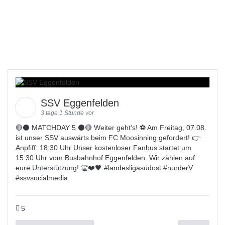
SSV Eggenfelden
3 tage 1 Stunde vor
🔴⚫️ MATCHDAY 5 ⚫️🔴 Weiter geht's! ⚽ Am Freitag, 07.08.
ist unser SSV auswärts beim FC Moosinning gefordert! 👉
Anpfiff: 18:30 Uhr Unser kostenloser Fanbus startet um
15:30 Uhr vom Busbahnhof Eggenfelden. Wir zählen auf
eure Unterstützung! 👏❤️🖤 #
landesligas
üdost #
nurderV
#
ssvsocialmedia
5