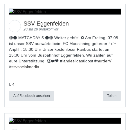
SSV Eggenfelden
20 std 20 protokoll vor
🔴⚫️ MATCHDAY 5 ⚫️🔴 Weiter geht's! ⚽ Am Freitag, 07.08.
ist unser SSV auswärts beim FC Moosinning gefordert! 👉
Anpfiff: 18:30 Uhr Unser kostenloser Fanbus startet um
15:30 Uhr vom Busbahnhof Eggenfelden. Wir zählen auf
eure Unterstützung! 👏❤️🖤 #
landesligas
üdost #
nurderV
#
ssvsocialmedia
4
Auf Facebook ansehen
Teilen