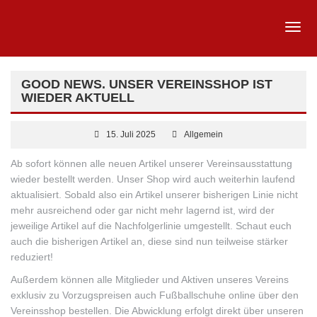
GOOD NEWS. UNSER VEREINSSHOP IST
WIEDER AKTUELL
15. Juli 2025
Allgemein
Ab
sofort können alle neuen Artikel unserer Vereinsausstattung
wieder bestellt werden. Unser Shop wird auch weiterhin laufend
aktualisiert. Sobald also ein Artikel unserer bisherigen Linie nicht
mehr ausreichend oder gar nicht mehr lagernd ist, wird der
jeweilige Artikel auf die Nachfolgerlinie umgestellt. Schaut euch
auch die bisherigen Artikel an, diese sind nun teilweise stärker
reduziert!
Außerdem können alle Mitglieder und Aktiven unseres Vereins
exklusiv zu Vorzugspreisen auch Fußballschuhe online über den
Vereinsshop bestellen. Die Abwicklung erfolgt direkt über unseren