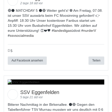
2 tage 18 std vor
🔴⚫️ MATCHDAY 5 ⚫️🔴 Weiter geht's! ⚽ Am Freitag, 07.08.
ist unser SSV auswärts beim FC Moosinning gefordert! 👉
Anpfiff: 18:30 Uhr Unser kostenloser Fanbus startet um
15:30 Uhr vom Busbahnhof Eggenfelden. Wir zählen auf
eure Unterstützung! 👏❤️🖤 #
landesligas
üdost #
nurderV
#
ssvsocialmedia
5
Auf Facebook ansehen
Teilen
SSV Eggenfelden
5 tage 21 std vor
Bitterer Nachmittag in der Birkenallee. ⚫🔴 Gegen den
Tabellenführer TSV Murnau mussten wir uns deutlich mit 0:6