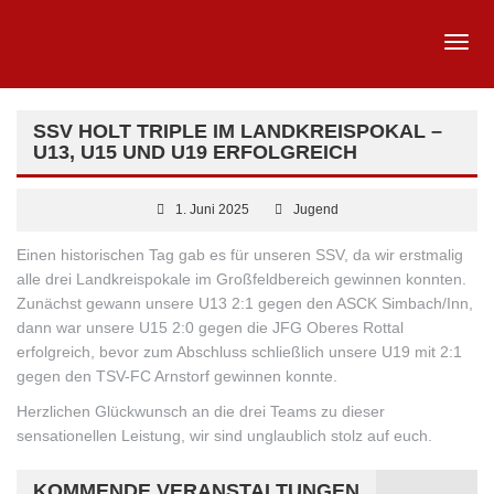
SSV HOLT TRIPLE IM LANDKREISPOKAL –
U13, U15 UND U19 ERFOLGREICH
1. Juni 2025
Jugend
Einen historischen Tag gab es für unseren SSV, da wir erstmalig
alle drei Landkreispokale im Großfeldbereich gewinnen konnten.
Zunächst gewann unsere U13 2:1 gegen den ASCK Simbach/Inn,
dann war unsere U15 2:0 gegen die JFG Oberes Rottal
erfolgreich, bevor zum Abschluss schließlich unsere U19 mit 2:1
gegen den TSV-FC Arnstorf gewinnen konnte.
Herzlichen Glückwunsch an die drei Teams zu dieser
sensationellen Leistung, wir sind unglaublich stolz auf euch.
KOMMENDE VERANSTALTUNGEN