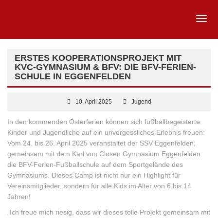
ERSTES KOOPERATIONSPROJEKT MIT
KVC-GYMNASIUM & BFV: DIE BFV-FERIEN-
SCHULE IN EGGENFELDEN
10. April 2025
Jugend
In
den kommenden Osterferien können sich fußballbegeisterte
Kinder und Jugendliche auf ein unvergessliches Erlebnis freuen:
Vom 24. bis 26. April 2025 veranstaltet der SSV Eggenfelden,
gemeinsam mit dem Karl von Closen Gymnasium Eggenfelden
die BFV-Ferien-Fußballschule auf dem Sportgelände des
Gymnasiums. Dieses Camp ist nicht nur ein Highlight für
Vereinsmitglieder, sondern für alle Kids im Alter von 6 bis 14
Jahren!
„Ich freue mich riesig, dass wir dieses tolle Projekt gemeinsam mit