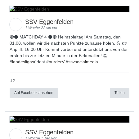
SSV Eggenfelden
1 Woche 22 std vor
🔴⚫ MATCHDAY 4 ⚫🔴 Heimspieltag! Am Samstag, den
01.08. wollen wir die nächsten Punkte zuhause holen. 💪 👉
Anpfiff: 16.00 Uhr Kommt vorbei und unterstützt uns von der
ersten bis zur letzten Minute in der Birkenallee! 👏
#
landesligas
üdost #
nurderV
#
ssvsocialmedia
2
Auf Facebook ansehen
Teilen
SSV Eggenfelden
1 Woche 1 Tag vor