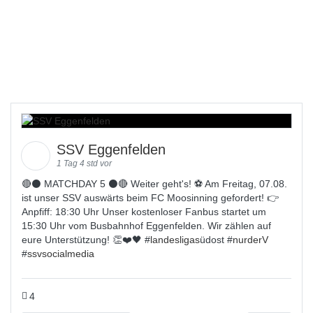
SSV Eggenfelden
1 Tag 4 std vor
🔴⚫️ MATCHDAY 5 ⚫️🔴 Weiter geht's! ⚽ Am Freitag, 07.08.
ist unser SSV auswärts beim FC Moosinning gefordert! 👉
Anpfiff: 18:30 Uhr Unser kostenloser Fanbus startet um
15:30 Uhr vom Busbahnhof Eggenfelden. Wir zählen auf
eure Unterstützung! 👏❤️🖤 #
landesligas
üdost #
nurderV
#
ssvsocialmedia
4