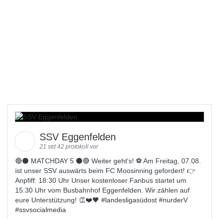
SSV Eggenfelden
21 std 42 protokoll vor
🔴⚫️ MATCHDAY 5 ⚫️🔴 Weiter geht's! ⚽ Am Freitag, 07.08.
ist unser SSV auswärts beim FC Moosinning gefordert! 👉
Anpfiff: 18:30 Uhr Unser kostenloser Fanbus startet um
15:30 Uhr vom Busbahnhof Eggenfelden. Wir zählen auf
eure Unterstützung! 👏❤️🖤 #
landesligas
üdost #
nurderV
#
ssvsocialmedia