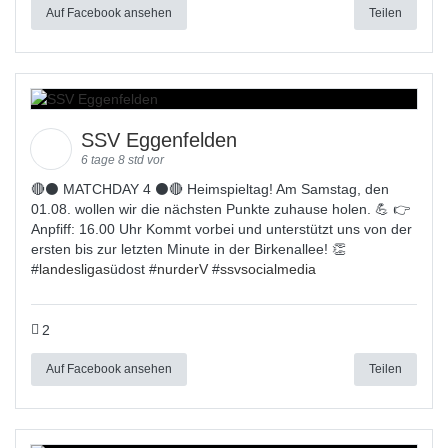
Auf Facebook ansehen
Teilen
SSV Eggenfelden
6 tage 8 std vor
🔴⚫ MATCHDAY 4 ⚫🔴 Heimspieltag! Am Samstag, den
01.08. wollen wir die nächsten Punkte zuhause holen. 💪 👉
Anpfiff: 16.00 Uhr Kommt vorbei und unterstützt uns von der
ersten bis zur letzten Minute in der Birkenallee! 👏
#
landesligas
üdost #
nurderV
#
ssvsocialmedia
2
Auf Facebook ansehen
Teilen