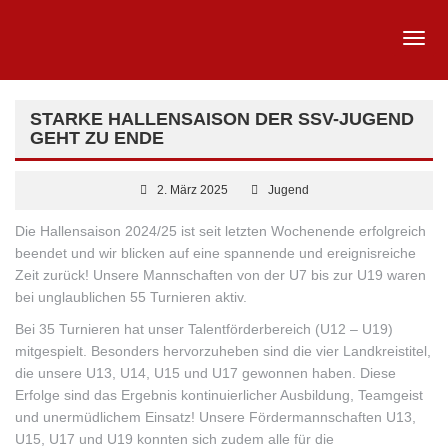
STARKE HALLENSAISON DER SSV-JUGEND
GEHT ZU ENDE
2. März 2025
Jugend
Die Hallensaison 2024/25 ist seit letzten Wochenende erfolgreich
beendet und wir blicken auf eine spannende und ereignisreiche
Zeit zurück! Unsere Mannschaften von der U7 bis zur U19 waren
bei unglaublichen 55 Turnieren aktiv.
Bei 35 Turnieren hat unser Talentförderbereich (U12 – U19)
mitgespielt. Besonders hervorzuheben sind die vier Landkreistitel,
die unsere U13, U14, U15 und U17 gewonnen haben. Diese
Erfolge sind das
Ergebnis kontinuierlicher Ausbildung, Teamgeist
und unermüdlichem Einsatz! Unsere Fördermannschaften U13,
U15, U17 und U19 konnten sich zudem alle für die