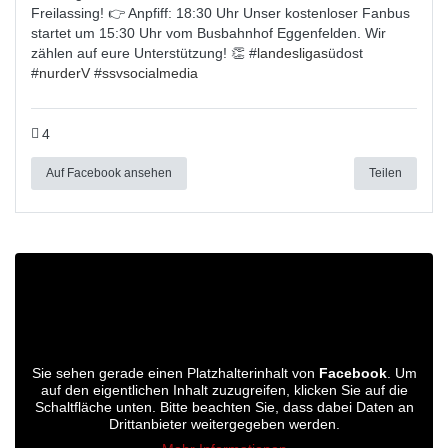
Freilassing! 👉 Anpfiff: 18:30 Uhr Unser kostenloser Fanbus
startet um 15:30 Uhr vom Busbahnhof Eggenfelden. Wir
zählen auf eure Unterstützung! 👏 #
landesligas
üdost
#
nurderV
#
ssvsocialmedia
4
Auf Facebook ansehen
Teilen
Sie sehen gerade einen Platzhalterinhalt von
Facebook
. Um
auf den eigentlichen Inhalt zuzugreifen, klicken Sie auf die
Schaltfläche unten. Bitte beachten Sie, dass dabei Daten an
Drittanbieter weitergegeben werden.