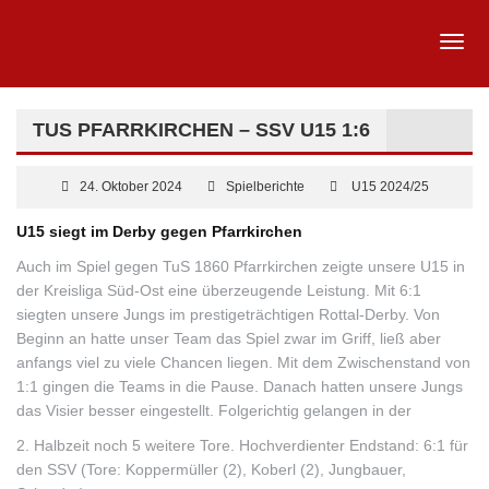
TUS PFARRKIRCHEN – SSV U15 1:6
24. Oktober 2024
Spielberichte
U15 2024/25
U15 siegt im Derby gegen Pfarrkirchen
Auch im Spiel gegen TuS 1860 Pfarrkirchen zeigte unsere U15 in
der Kreisliga Süd-Ost eine überzeugende Leistung. Mit 6:1
siegten unsere Jungs im prestigeträchtigen Rottal-Derby. Von
Beginn an hatte unser Team das Spiel zwar im Griff, ließ aber
anfangs viel zu viele Chancen liegen. Mit dem Zwischenstand von
1:1 gingen die Teams in die Pause. Danach hatten unsere Jungs
das Visier besser eingestellt. Folgerichtig gelangen in der
2. Halbzeit noch 5 weitere Tore. Hochverdienter Endstand: 6:1 für
den SSV (Tore: Koppermüller (2), Koberl (2), Jungbauer,