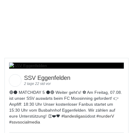
SSV Eggenfelden
2 tage 22 std vor
🔴⚫️ MATCHDAY 5 ⚫️🔴 Weiter geht's! ⚽ Am Freitag, 07.08.
ist unser SSV auswärts beim FC Moosinning gefordert! 👉
Anpfiff: 18:30 Uhr Unser kostenloser Fanbus startet um
15:30 Uhr vom Busbahnhof Eggenfelden. Wir zählen auf
eure Unterstützung! 👏❤️🖤 #
landesligas
üdost #
nurderV
#
ssvsocialmedia