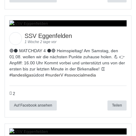
SSV Eggenfelden
1 Woche 2 tage vor
🔴⚫ MATCHDAY 4 ⚫🔴 Heimspieltag! Am Samstag, den
01.08. wollen wir die nächsten Punkte zuhause holen. 💪 👉
Anpfiff: 16.00 Uhr Kommt vorbei und unterstützt uns von der
ersten bis zur letzten Minute in der Birkenallee! 👏
#
landesligas
üdost #
nurderV
#
ssvsocialmedia
2
Auf Facebook ansehen
Teilen