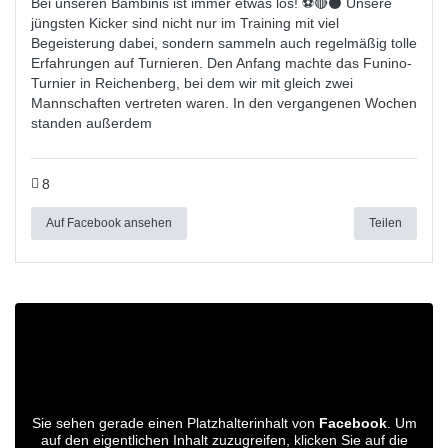
Bei unseren Bambinis ist immer etwas los! ⚽️🔴⚫ Unsere
jüngsten Kicker sind nicht nur im Training mit viel
Begeisterung dabei, sondern sammeln auch regelmäßig tolle
Erfahrungen auf Turnieren. Den Anfang machte das Funino-
Turnier in Reichenberg, bei dem wir mit gleich zwei
Mannschaften vertreten waren. In den vergangenen Wochen
standen außerdem
8
Auf Facebook ansehen
Teilen
Sie sehen gerade einen Platzhalterinhalt von
Facebook
. Um
auf den eigentlichen Inhalt zuzugreifen, klicken Sie auf die