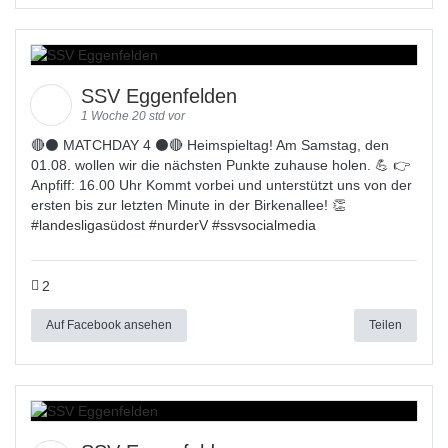
SSV Eggenfelden
1 Woche 20 std vor
🔴⚫ MATCHDAY 4 ⚫🔴 Heimspieltag! Am Samstag, den
01.08. wollen wir die nächsten Punkte zuhause holen. 💪 👉
Anpfiff: 16.00 Uhr Kommt vorbei und unterstützt uns von der
ersten bis zur letzten Minute in der Birkenallee! 👏
#
landesligas
üdost #
nurderV
#
ssvsocialmedia
2
Auf Facebook ansehen
Teilen