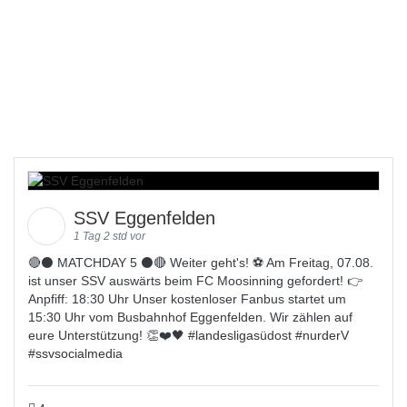
SSV Eggenfelden
1 Tag 2 std vor
🔴⚫️ MATCHDAY 5 ⚫️🔴 Weiter geht's! ⚽ Am Freitag, 07.08.
ist unser SSV auswärts beim FC Moosinning gefordert! 👉
Anpfiff: 18:30 Uhr Unser kostenloser Fanbus startet um
15:30 Uhr vom Busbahnhof Eggenfelden. Wir zählen auf
eure Unterstützung! 👏❤️🖤 #
landesligas
üdost #
nurderV
#
ssvsocialmedia