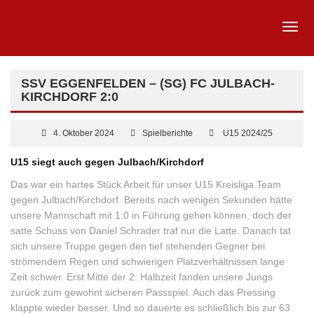
SSV EGGENFELDEN – (SG) FC JULBACH-
KIRCHDORF 2:0
4. Oktober 2024
Spielberichte
U15 2024/25
U15 siegt auch gegen Julbach/Kirchdorf
Das war ein hartes Stück Arbeit für unser U15 Kreisliga Team
gegen Julbach/Kirchdorf. Bereits nach wenigen Sekunden hätte
unsere Mannschaft mit 1:0 in Führung gehen können, doch der
satte Schuss von Daniel Schrader traf nur die Latte. Danach tat
sich unsere Truppe gegen den tief stehenden Gegner bei
strömendem Regen und schwierigen Platzverhältnissen lange
Zeit schwer. Erst Mitte der 2. Halbzeit fanden unsere Jungs
zurück zum gewohnt sicheren Passspiel. Auch das Pressing
klappte wieder besser. Und so dauerte es schließlich bis zur 63