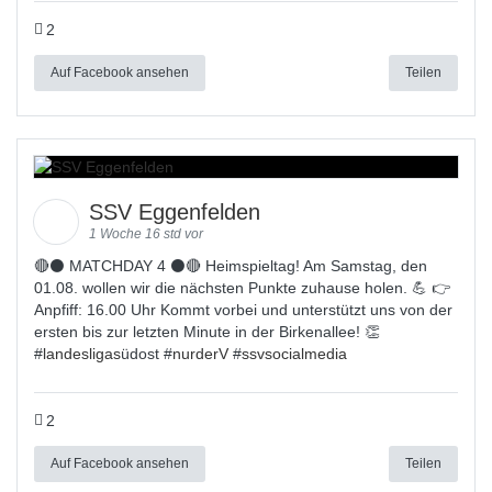
2
Auf Facebook ansehen
Teilen
SSV Eggenfelden
1 Woche 16 std vor
🔴⚫ MATCHDAY 4 ⚫🔴 Heimspieltag! Am Samstag, den
01.08. wollen wir die nächsten Punkte zuhause holen. 💪 👉
Anpfiff: 16.00 Uhr Kommt vorbei und unterstützt uns von der
ersten bis zur letzten Minute in der Birkenallee! 👏
#
landesligas
üdost #
nurderV
#
ssvsocialmedia
2
Auf Facebook ansehen
Teilen