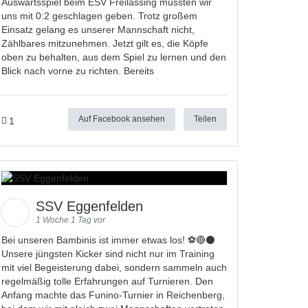
Auswärtsspiel beim ESV Freilassing mussten wir
uns mit 0:2 geschlagen geben. Trotz großem
Einsatz gelang es unserer Mannschaft nicht,
Zählbares mitzunehmen. Jetzt gilt es, die Köpfe
oben zu behalten, aus dem Spiel zu lernen und den
Blick nach vorne zu richten. Bereits
Auf Facebook ansehen
Teilen
1
SSV Eggenfelden
1 Woche 1 Tag vor
Bei unseren Bambinis ist immer etwas los! ⚽️🔴⚫
Unsere jüngsten Kicker sind nicht nur im Training
mit viel Begeisterung dabei, sondern sammeln auch
regelmäßig tolle Erfahrungen auf Turnieren. Den
Anfang machte das Funino-Turnier in Reichenberg,