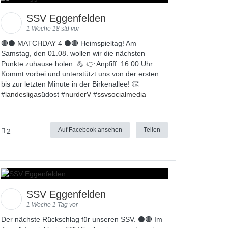
SSV Eggenfelden
1 Woche 18 std vor
🔴⚫ MATCHDAY 4 ⚫🔴 Heimspieltag! Am
Samstag, den 01.08. wollen wir die nächsten
Punkte zuhause holen. 💪 👉 Anpfiff: 16.00 Uhr
Kommt vorbei und unterstützt uns von der ersten
bis zur letzten Minute in der Birkenallee! 👏
#
landesligas
üdost #
nurderV
#
ssvsocialmedia
Auf Facebook ansehen
Teilen
2
SSV Eggenfelden
1 Woche 1 Tag vor
Der nächste Rückschlag für unseren SSV. ⚫🔴 Im