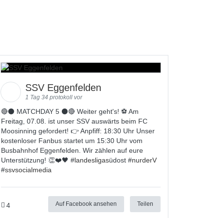
SSV Eggenfelden
1 Tag 34 protokoll vor
🔴⚫️ MATCHDAY 5 ⚫️🔴 Weiter geht's! ⚽ Am
Freitag, 07.08. ist unser SSV auswärts beim FC
Moosinning gefordert! 👉 Anpfiff: 18:30 Uhr Unser
kostenloser Fanbus startet um 15:30 Uhr vom
Busbahnhof Eggenfelden. Wir zählen auf eure
Unterstützung! 👏❤️🖤 #
landesligas
üdost #
nurderV
#
ssvsocialmedia
Auf Facebook ansehen
Teilen
4