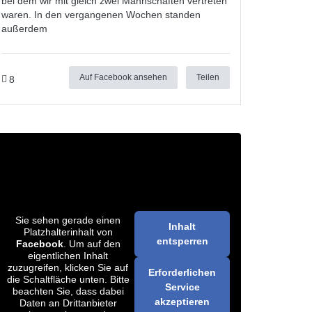
bei dem wir mit gleich zwei Mannschaften vertreten
waren. In den vergangenen Wochen standen
außerdem
Auf Facebook ansehen
Teilen
8
Sie sehen gerade einen
Inhalt
Platzhalterinhalt von
entsperren
Facebook
. Um auf den
eigentlichen Inhalt
zuzugreifen, klicken Sie auf
Erforderlichen
die Schaltfläche unten. Bitte
Service
beachten Sie, dass dabei
akzeptieren
Daten an Drittanbieter