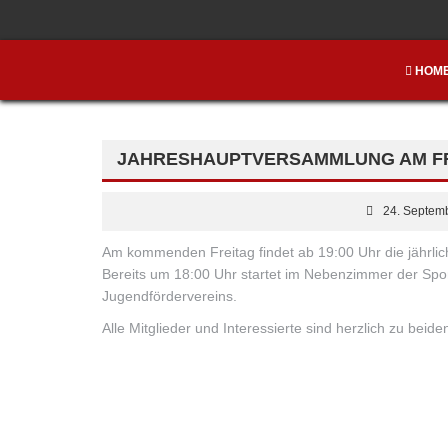
HOM
JAHRESHAUPTVERSAMMLUNG AM FREI
24. Septem
Am kommenden Freitag findet ab 19:00 Uhr die jährli
Bereits um 18:00 Uhr startet im Nebenzimmer der Spo
Jugendfördervereins.
Alle Mitglieder und Interessierte sind herzlich zu be