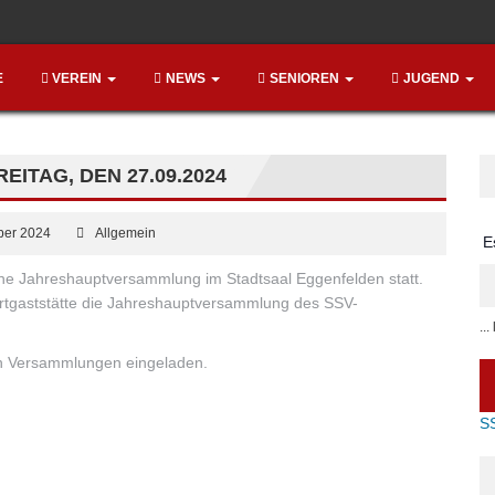
E
VEREIN
NEWS
SENIOREN
JUGEND
TAG, DEN 27.09.2024
ber 2024
Allgemein
E
che Jahreshauptversammlung im Stadtsaal Eggenfelden statt.
rtgaststätte die Jahreshauptversammlung des SSV-
..
iden Versammlungen eingeladen.
S