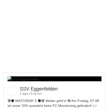
SSV Eggenfelden
2 tage 23 std vor
🔴⚫️ MATCHDAY 5 ⚫️🔴 Weiter geht's! ⚽ Am Freitag, 07.08.
ist unser SSV auswärts beim FC Moosinning gefordert! 👉