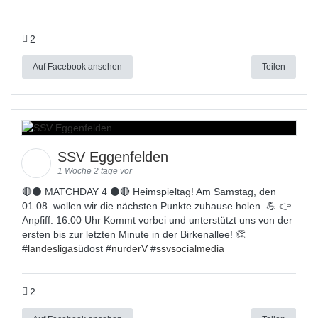
2
Auf Facebook ansehen
Teilen
SSV Eggenfelden
1 Woche 2 tage vor
🔴⚫ MATCHDAY 4 ⚫🔴 Heimspieltag! Am Samstag, den
01.08. wollen wir die nächsten Punkte zuhause holen. 💪 👉
Anpfiff: 16.00 Uhr Kommt vorbei und unterstützt uns von der
ersten bis zur letzten Minute in der Birkenallee! 👏
#
landesligas
üdost #
nurderV
#
ssvsocialmedia
2