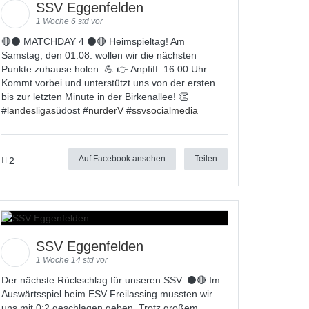
SSV Eggenfelden
1 Woche 6 std vor
🔴⚫ MATCHDAY 4 ⚫🔴 Heimspieltag! Am
Samstag, den 01.08. wollen wir die nächsten
Punkte zuhause holen. 💪 👉 Anpfiff: 16.00 Uhr
Kommt vorbei und unterstützt uns von der ersten
bis zur letzten Minute in der Birkenallee! 👏
#
landesligas
üdost #
nurderV
#
ssvsocialmedia
Auf Facebook ansehen
Teilen
2
SSV Eggenfelden
1 Woche 14 std vor
Der nächste Rückschlag für unseren SSV. ⚫🔴 Im
Auswärtsspiel beim ESV Freilassing mussten wir
uns mit 0:2 geschlagen geben. Trotz großem