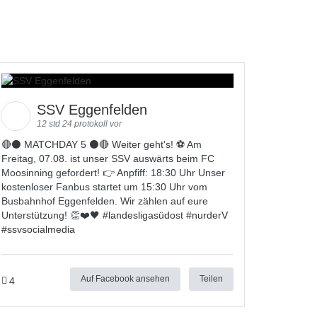
SSV Eggenfelden
12 std 24 protokoll vor
🔴⚫️ MATCHDAY 5 ⚫️🔴 Weiter geht's! ⚽ Am
Freitag, 07.08. ist unser SSV auswärts beim FC
Moosinning gefordert! 👉 Anpfiff: 18:30 Uhr Unser
kostenloser Fanbus startet um 15:30 Uhr vom
Busbahnhof Eggenfelden. Wir zählen auf eure
Unterstützung! 👏❤️🖤 #
landesligas
üdost #
nurderV
#
ssvsocialmedia
Auf Facebook ansehen
Teilen
4