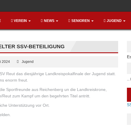
E
VEREIN
NEWS
SENIOREN
JUGEND
ELTER SSV-BETEILIGUNG
Es
Hi
i 2024
Jugend
V Reut das diesjährige Landkreispokalfinale der Jugend statt.
..
ns enorm freut.
 die Sportfreunde aus Reichenberg un die Landkreiskrone,
Reut zum Kampf um den begehrten Titel antritt.
S
iche Unterstützung vor Ort.
elden.