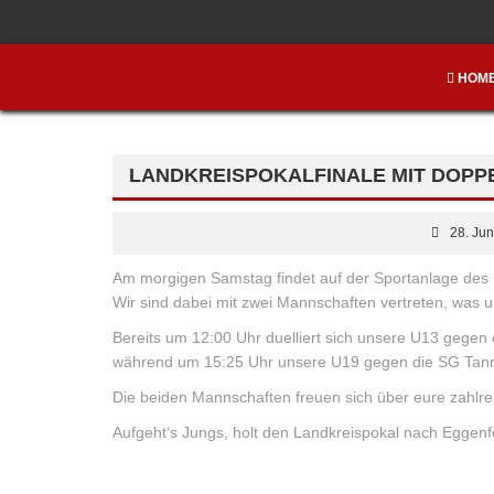
HOM
LANDKREISPOKALFINALE MIT DOPP
28. Jun
Am morgigen Samstag findet auf der Sportanlage des S
Wir sind dabei mit zwei Mannschaften vertreten, was u
Bereits um 12:00 Uhr duelliert sich unsere U13 gegen
während um 15:25 Uhr unsere U19 gegen die SG Tann/
Die beiden Mannschaften freuen sich über eure zahlre
Aufgeht‘s Jungs, holt den Landkreispokal nach Eggenf