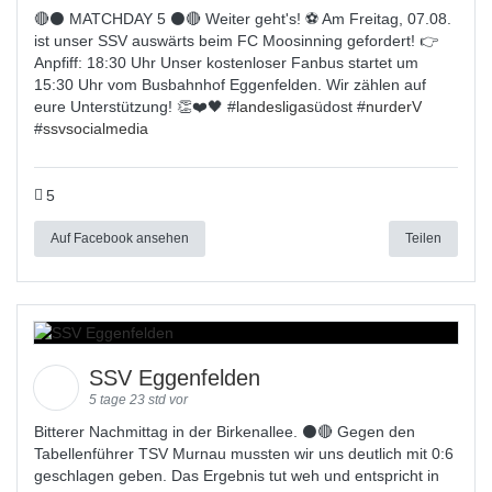
🔴⚫️ MATCHDAY 5 ⚫️🔴 Weiter geht's! ⚽ Am Freitag, 07.08.
ist unser SSV auswärts beim FC Moosinning gefordert! 👉
Anpfiff: 18:30 Uhr Unser kostenloser Fanbus startet um
15:30 Uhr vom Busbahnhof Eggenfelden. Wir zählen auf
eure Unterstützung! 👏❤️🖤 #
landesligas
üdost #
nurderV
#
ssvsocialmedia
5
Auf Facebook ansehen
Teilen
SSV Eggenfelden
5 tage 23 std vor
Bitterer Nachmittag in der Birkenallee. ⚫🔴 Gegen den
Tabellenführer TSV Murnau mussten wir uns deutlich mit 0:6
geschlagen geben. Das Ergebnis tut weh und entspricht in